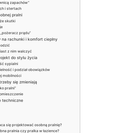
piwnicą zapachów”
ch i stertach
obnej pralni
że skutki
je
y „pożeracz prądu”
na rachunki i komfort cieplny
godzić
iast z nim walczyć
ojekt do stylu życia
ść sypialni
ielność i podział obowiązków
j mobilności
rzeby się zmieniają
o pralni”
pomieszczenie
e techniczne
a się projektować osobną pralnię?
a pralnia czy pralka w łazience?