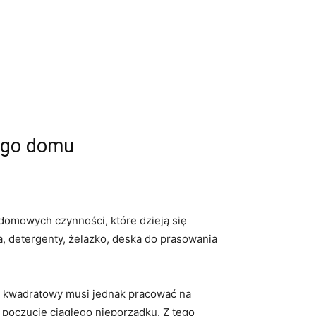
łego domu
 domowych czynności, które dzieją się
a, detergenty, żelazko, deska do prasowania
 kwadratowy musi jednak pracować na
 poczucie ciągłego nieporządku. Z tego