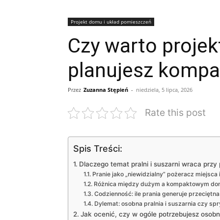
Projekt domu i układ pomieszczeń
Czy warto projek
planujesz kompa
Przez
Zuzanna Stępień
-
niedziela, 5 lipca, 2026
Rate this post
Spis Treści:
Dlaczego temat pralni i suszarni wraca prz
Pranie jako „niewidzialny” pożeracz miejsca 
Różnica między dużym a kompaktowym d
Codzienność: ile prania generuje przeciętna
Dylemat: osobna pralnia i suszarnia czy spr
Jak ocenić, czy w ogóle potrzebujesz osobnej