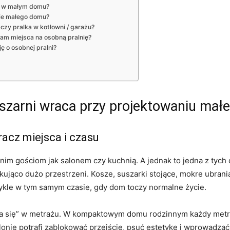
ia w małym domu?
cie małego domu?
zy pralka w kotłowni / garażu?
 mam miejsca na osobną pralnię?
ę o osobnej pralni?
suszarni wraca przy projektowaniu ma
racz miejsca i czasu
 nim gościom jak salonem czy kuchnią. A jednak to jedna z tych
kująco dużo przestrzeni. Kosze, suszarki stojące, mokre ubrani
zwykle w tym samym czasie, gdy dom toczy normalne życie.
 się” w metrażu. W kompaktowym domu rodzinnym każdy metr
onie potrafi zablokować przejście, psuć estetykę i wprowadzać