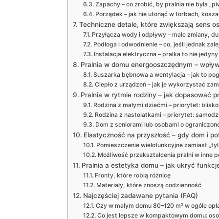
Zapachy – co zrobić, by pralnia nie była „
Porządek – jak nie utonąć w torbach, kosza
Techniczne detale, które zwiększają sens os
Przyłącza wody i odpływy – małe zmiany, du
Podłoga i odwodnienie – co, jeśli jednak zale
Instalacja elektryczna – pralka to nie jedyn
Pralnia w domu energooszczędnym – wpływ 
Suszarka bębnowa a wentylacja – jak to po
Ciepło z urządzeń – jak je wykorzystać zam
Pralnia w rytmie rodziny – jak dopasować pr
Rodzina z małymi dziećmi – priorytet: blisko
Rodzina z nastolatkami – priorytet: samodz
Dom z seniorami lub osobami o ograniczone
Elastyczność na przyszłość – gdy dom i pot
Pomieszczenie wielofunkcyjne zamiast „tylk
Możliwość przekształcenia pralni w inne 
Pralnia a estetyka domu – jak ukryć funkcj
Fronty, które robią różnicę
Materiały, które znoszą codzienność
Najczęściej zadawane pytania (FAQ)
Czy w małym domu 80–120 m² w ogóle opłac
Co jest lepsze w kompaktowym domu: osobn