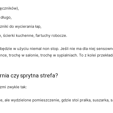
ręczników),
 długo,
niki do wycierania łap,
e, ścierki kuchenne, fartuchy robocze.
będzie w użyciu niemal non stop. Jeśli nie ma dla niej sensow
nce, trochę w salonie, trochę w sypialniach. To z kolei przekła
rnia czy sprytna strefa?
mi zwykle tak:
e, ale wydzielone pomieszczenie, gdzie stoi pralka, suszarka, s