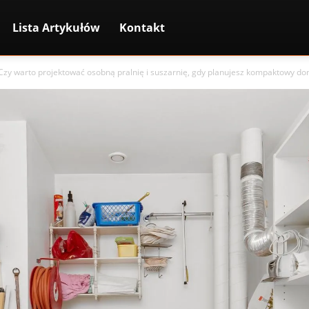
Lista Artykułów
Kontakt
Czy warto projektować osobną pralnię i suszarnię, gdy planujesz kompaktowy do