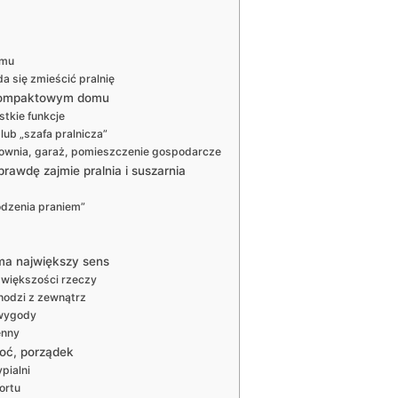
omu
da się zmieścić pralnię
 kompaktowym domu
stkie funkcje
 lub „szafa pralnicza”
otłownia, garaż, pomieszczenie gospodarcze
prawdę zajmie pralnia i suszarnia
odzenia praniem”
 ma największy sens
a większości rzeczy
hodzi z zewnątrz
 wygody
enny
goć, porządek
ypialni
ortu