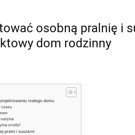
tować osobną pralnię i s
ktowy dom rodzinny
y projektowaniu małego domu
i czasu
omem
 rodzina
ytna strefa?
 pralni i suszarni