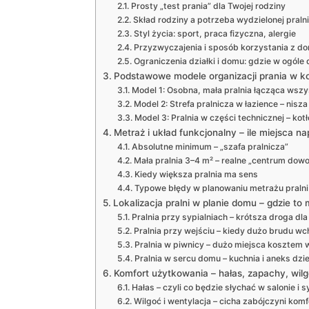
Prosty „test prania” dla Twojej rodziny
Skład rodziny a potrzeba wydzielonej pralni
Styl życia: sport, praca fizyczna, alergie
Przyzwyczajenia i sposób korzystania z d
Ograniczenia działki i domu: gdzie w ogóle 
Podstawowe modele organizacji prania w
Model 1: Osobna, mała pralnia łącząca wszy
Model 2: Strefa pralnicza w łazience – nisza
Model 3: Pralnia w części technicznej – k
Metraż i układ funkcjonalny – ile miejsca na
Absolutne minimum – „szafa pralnicza”
Mała pralnia 3–4 m² – realne „centrum dow
Kiedy większa pralnia ma sens
Typowe błędy w planowaniu metrażu pralni
Lokalizacja pralni w planie domu – gdzie to
Pralnia przy sypialniach – krótsza droga dl
Pralnia przy wejściu – kiedy dużo brudu wc
Pralnia w piwnicy – dużo miejsca kosztem
Pralnia w sercu domu – kuchnia i aneks dzi
Komfort użytkowania – hałas, zapachy, wil
Hałas – czyli co będzie słychać w salonie i s
Wilgoć i wentylacja – cicha zabójczyni komf