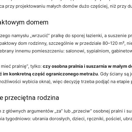
aca przy projektowaniu małych domów dużo częściej, niż przy d
paktowym domem
o namysłu „wrzucić” pralkę do sporej łazienki, a suszenie p
ktowy dom rodzinny, szczególnie w przedziale 80–120 m², nie
ebrany innemu pomieszczeniu: salonowi, sypialniom, gabinetow
 mieć pralnię”, tylko:
czy osobna pralnia i suszarnia w małym 
ić im konkretną część ograniczonego metrażu
. Gdy ściany są
możliwości wybicia okna), więc decyzję trzeba podjąć na etapie 
je przeciętna rodzina
m z głównych argumentów „za” lub „przeciw” osobnej pralni i sus
 tygodniowo: ubrania dorosłych, dzieci, ręczniki, pościel, ubr