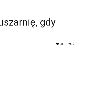
uszarnię, gdy
58
0