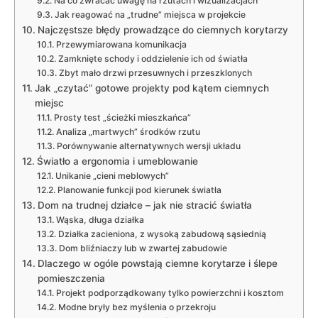
Na co zwracać uwagę na rzutach i wizualizacjach
Jak reagować na „trudne” miejsca w projekcie
Najczęstsze błędy prowadzące do ciemnych korytarzy
Przewymiarowana komunikacja
Zamknięte schody i oddzielenie ich od światła
Zbyt mało drzwi przesuwnych i przeszklonych
Jak „czytać” gotowe projekty pod kątem ciemnych
miejsc
Prosty test „ścieżki mieszkańca”
Analiza „martwych” środków rzutu
Porównywanie alternatywnych wersji układu
Światło a ergonomia i umeblowanie
Unikanie „cieni meblowych”
Planowanie funkcji pod kierunek światła
Dom na trudnej działce – jak nie stracić światła
Wąska, długa działka
Działka zacieniona, z wysoką zabudową sąsiednią
Dom bliźniaczy lub w zwartej zabudowie
Dlaczego w ogóle powstają ciemne korytarze i ślepe
pomieszczenia
Projekt podporządkowany tylko powierzchni i kosztom
Modne bryły bez myślenia o przekroju