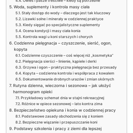
Owies i pasze treściwe – kiedy są potrzebne
Woda, suplementy i kontrola masy ciała
Stały dostęp do wody – dlaczego jest tak kluczowy
Lizawki solne i minerały w codziennej praktyce
Kiedy sięgać po specjalistyczne suplementy
Ocena kondycji i masy ciała konia
Kontrola wagi u koni starszych i chorych
Codzienna pielęgnacja – czyszczenie, sierść, ogon,
kopyta
Codzienne czyszczenie – coś więcej niż „kosmetyka”
Pielęgnacja sierści – linienie, kąpiele i derki
Grzywa i ogon – praktyczna pielęgnacja bez przesady
Kopyta – codzienna kontrola i współpraca z kowalem
Dokumentowanie drobnych urazów i zmian skórnych
Rutyna dzienna, wieczorna i sezonowa – jak ułożyć
harmonogram opieki
Przykładowy schemat dnia w stajni rekreacyjnej
Różnice w opiece sezonowej – lato kontra zima
Bezpieczeństwo opiekuna i konia w codziennej pracy
Podstawowe zasady obchodzenia się z koniem
Bezpieczne wiązanie i przepuszczanie koni
Podstawy szkolenia i pracy z ziemi dla lepszej