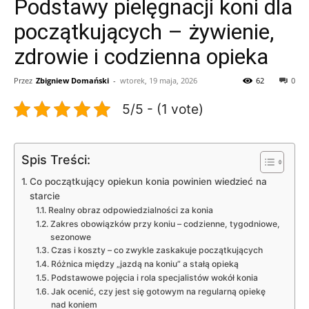
Podstawy pielęgnacji koni dla
początkujących – żywienie,
zdrowie i codzienna opieka
Przez
Zbigniew Domański
-
wtorek, 19 maja, 2026
62
0
5/5 - (1 vote)
Spis Treści:
Co początkujący opiekun konia powinien wiedzieć na
starcie
Realny obraz odpowiedzialności za konia
Zakres obowiązków przy koniu – codzienne, tygodniowe,
sezonowe
Czas i koszty – co zwykle zaskakuje początkujących
Różnica między „jazdą na koniu” a stałą opieką
Podstawowe pojęcia i rola specjalistów wokół konia
Jak ocenić, czy jest się gotowym na regularną opiekę
nad koniem