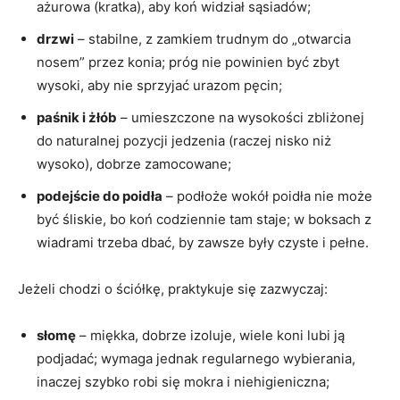
ażurowa (kratka), aby koń widział sąsiadów;
drzwi
– stabilne, z zamkiem trudnym do „otwarcia
nosem” przez konia; próg nie powinien być zbyt
wysoki, aby nie sprzyjać urazom pęcin;
paśnik i żłób
– umieszczone na wysokości zbliżonej
do naturalnej pozycji jedzenia (raczej nisko niż
wysoko), dobrze zamocowane;
podejście do poidła
– podłoże wokół poidła nie może
być śliskie, bo koń codziennie tam staje; w boksach z
wiadrami trzeba dbać, by zawsze były czyste i pełne.
Jeżeli chodzi o ściółkę, praktykuje się zazwyczaj:
słomę
– miękka, dobrze izoluje, wiele koni lubi ją
podjadać; wymaga jednak regularnego wybierania,
inaczej szybko robi się mokra i niehigieniczna;