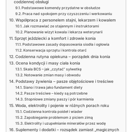
codziennej obsługi
Podstawowe komendy przydatne w obsłudze
Praca nad spokojem przy czyszczeniu i werkowaniu
Współpraca z personelem stajni, lekarzem i kowalem
Jak rozmawiać ze stajennym i instruktorami
Planowanie wizyt kowala i lekarza weterynarii
Sprzęt jeździecki a komfort i zdrowie konia
Podstawowe zasady dopasowania siodła i ogłowia
Konserwacja sprzętu i kontrola otarć
Codzienna rutyna opiekuna – porządek dnia konia
Ocena kondycji i masy ciała konia
Skala BCS – jak „czytać” sylwetkę
Notowanie zmian masy i obwodu
Podstawy żywienia – pasze objętościowe i treściwe
Siano i trawa jako fundament diety
Pasze treściwe – kiedy są potrzebne
Stopniowe zmiany paszy i pór karmienia
Woda, elektrolity i pojenie w różnych porach roku
Codzienna kontrola poideł i wiader
Zapobieganie problemom z piciem zimą
Elektrolity i uzupełnianie minerałów przez wodę
Suplementy i dodatki – rozsądek zamiast „magicznych