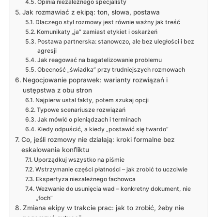
Opinia niezależnego specjalisty
Jak rozmawiać z ekipą: ton, słowa, postawa
Dlaczego styl rozmowy jest równie ważny jak treść
Komunikaty „ja” zamiast etykiet i oskarżeń
Postawa partnerska: stanowczo, ale bez uległości i bez
agresji
Jak reagować na bagatelizowanie problemu
Obecność „świadka” przy trudniejszych rozmowach
Negocjowanie poprawek: warianty rozwiązań i
ustępstwa z obu stron
Najpierw ustal fakty, potem szukaj opcji
Typowe scenariusze rozwiązań
Jak mówić o pieniądzach i terminach
Kiedy odpuścić, a kiedy „postawić się twardo”
Co, jeśli rozmowy nie działają: kroki formalne bez
eskalowania konfliktu
Uporządkuj wszystko na piśmie
Wstrzymanie części płatności – jak zrobić to uczciwie
Ekspertyza niezależnego fachowca
Wezwanie do usunięcia wad – konkretny dokument, nie
„foch”
Zmiana ekipy w trakcie prac: jak to zrobić, żeby nie