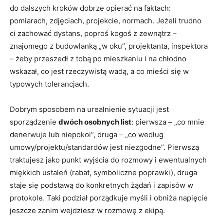
do dalszych kroków dobrze opierać na faktach:
pomiarach, zdjęciach, projekcie, normach. Jeżeli trudno
ci zachować dystans, poproś kogoś z zewnątrz –
znajomego z budowlanką „w oku”, projektanta, inspektora
– żeby przeszedł z tobą po mieszkaniu i na chłodno
wskazał, co jest rzeczywistą wadą, a co mieści się w
typowych tolerancjach.
Dobrym sposobem na urealnienie sytuacji jest
sporządzenie
dwóch osobnych list
: pierwsza – „co mnie
denerwuje lub niepokoi”, druga – „co według
umowy/projektu/standardów jest niezgodne”. Pierwszą
traktujesz jako punkt wyjścia do rozmowy i ewentualnych
miękkich ustaleń (rabat, symboliczne poprawki), druga
staje się podstawą do konkretnych żądań i zapisów w
protokole. Taki podział porządkuje myśli i obniża napięcie
jeszcze zanim wejdziesz w rozmowę z ekipą.