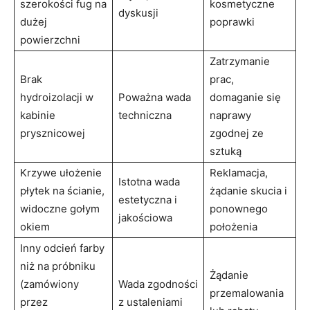
szerokości fug na
kosmetyczne
dyskusji
dużej
poprawki
powierzchni
Zatrzymanie
Brak
prac,
hydroizolacji w
Poważna wada
domaganie się
kabinie
techniczna
naprawy
prysznicowej
zgodnej ze
sztuką
Krzywe ułożenie
Reklamacja,
Istotna wada
płytek na ścianie,
żądanie skucia i
estetyczna i
widoczne gołym
ponownego
jakościowa
okiem
położenia
Inny odcień farby
niż na próbniku
Żądanie
(zamówiony
Wada zgodności
przemalowania
przez
z ustaleniami