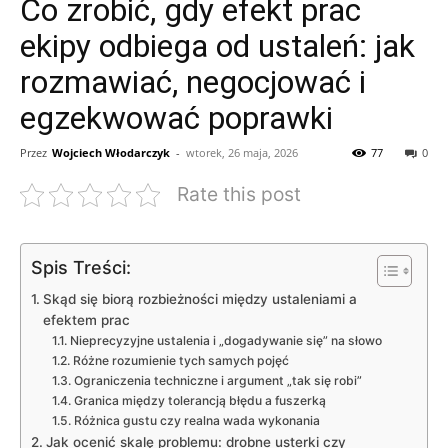
Co zrobić, gdy efekt prac
ekipy odbiega od ustaleń: jak
rozmawiać, negocjować i
egzekwować poprawki
Przez
Wojciech Włodarczyk
-
wtorek, 26 maja, 2026
77
0
Rate this post
Spis Treści:
Skąd się biorą rozbieżności między ustaleniami a
efektem prac
Nieprecyzyjne ustalenia i „dogadywanie się” na słowo
Różne rozumienie tych samych pojęć
Ograniczenia techniczne i argument „tak się robi”
Granica między tolerancją błędu a fuszerką
Różnica gustu czy realna wada wykonania
Jak ocenić skalę problemu: drobne usterki czy