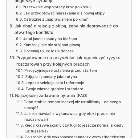
pogorszyć sytuacji
Przerwanie współpracy krok po kroku
Jak przygotować mieszkanie dla nowej ekipy
Ostrożnie z „naprawianiem po kimś”
Jak dbać o relację z ekipą, żeby nie doprowadzić do
otwartego konfliktu
Ustal jasne zasady na bieżąco
Kontroluj, ale nie stój nad głową
Doceniaj to, co idzie dobrze
Przygotowanie na przyszłość: jak ograniczyć ryzyko
rozczarowań przy kolejnych pracach
Precyzyjniejsze ustalenia przed startem
Zdjęcia i pomiary jako rutyna
Lepsza selekcja ekip i referencje
Twoje własne granice i standard
Najczęściej zadawane pytania (FAQ)
Ekipa zrobiła remont inaczej niż ustaliliśmy – od czego
zacząć?
Jak rozmawiać z wykonawcą, gdy efekt prac mnie
rozczarował?
Kiedy krzywe ściany czy fugi to jeszcze norma, a kiedy
już fuszerka?
Co zrobić, gdy wykonawca tłumaczy wszystko tekstem