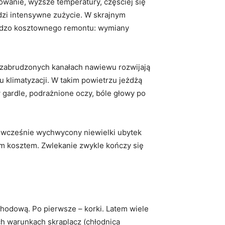
wanie, wyższe temperatury, częściej się
dzi intensywne zużycie. W skrajnym
ardzo kosztownego remontu: wymiany
 zabrudzonych kanałach nawiewu rozwijają
u klimatyzacji. W takim powietrzu jeżdżą
w gardle, podrażnione oczy, bóle głowy po
 wcześnie wychwycony niewielki ubytek
im kosztem. Zwlekanie zwykle kończy się
chodową. Po pierwsze – korki. Latem wiele
ich warunkach skraplacz (chłodnica