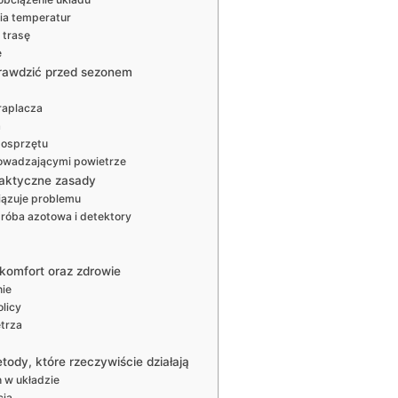
ia temperatur
 trasę
e
sprawdzić przed sezonem
raplacza
a
 osprzętu
rowadzającymi powietrze
raktyczne zasady
iązuje problemu
róba azotowa i detektory
 komfort oraz zdrowie
nie
olicy
ętrza
tody, które rzeczywiście działają
h w układzie
cja