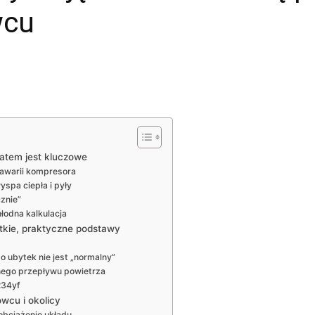
wcu
latem jest kluczowe
 awarii kompresora
yspa ciepła i pyły
cznie”
łodna kalkulacja
tkie, praktyczne podstawy
go ubytek nie jest „normalny”
nego przepływu powietrza
234yf
owcu i okolicy
 obciążenie układu