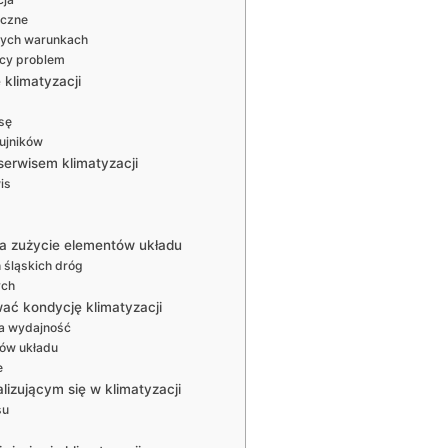
iczne
lnych warunkach
ący problem
klimatyzacji
sę
ujników
serwisem klimatyzacji
is
 zużycie elementów układu
h śląskich dróg
ych
ać kondycję klimatyzacji
ta wydajność
sów układu
e
izującym się w klimatyzacji
su