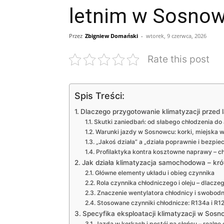
letnim w Sosno
Przez
Zbigniew Domański
-
wtorek, 9 czerwca, 2026
Rate this post
Spis Treści:
Dlaczego przygotowanie klimatyzacji przed 
Skutki zaniedbań: od słabego chłodzenia do
Warunki jazdy w Sosnowcu: korki, miejska w
„Jakoś działa” a „działa poprawnie i bezpie
Profilaktyka kontra kosztowne naprawy – ch
Jak działa klimatyzacja samochodowa – kró
Główne elementy układu i obieg czynnika
Rola czynnika chłodniczego i oleju – dlacze
Znaczenie wentylatora chłodnicy i swobod
Stosowane czynniki chłodnicze: R134a i R1
Specyfika eksploatacji klimatyzacji w Sosn
Jazda w korkach i postój na słońcu – realne