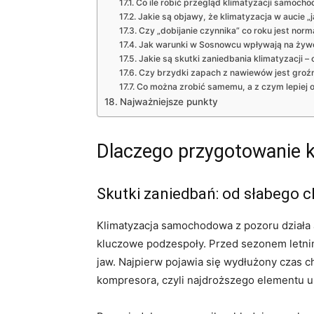
Co ile robić przegląd klimatyzacji samoch
Jakie są objawy, że klimatyzacja w aucie „j
Czy „dobijanie czynnika” co roku jest norm
Jak warunki w Sosnowcu wpływają na żyw
Jakie są skutki zaniedbania klimatyzacji –
Czy brzydki zapach z nawiewów jest groźn
Co można zrobić samemu, a z czym lepiej o
Najważniejsze punkty
Dlaczego przygotowanie kl
Skutki zaniedbań: od słabego 
Klimatyzacja samochodowa z pozoru działa a
kluczowe podzespoły. Przed sezonem letnim
jaw. Najpierw pojawia się wydłużony czas c
kompresora, czyli najdroższego elementu u