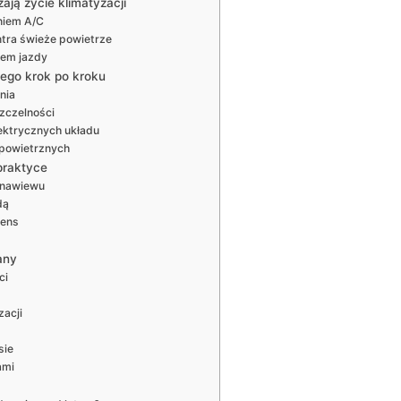
ają życie klimatyzacji
niem A/C
ntra świeże powietrze
iem jazdy
iego krok po kroku
nia
szczelności
ektrycznych układu
 powietrznych
praktyce
i nawiewu
dą
sens
any
ci
zacji
sie
ami