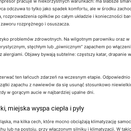
presor pracuje w niekorzystnych warunkach: ma słabsze smaro
wca odczuwa to tylko jako spadek komfortu, ale w środku zacho
a, rozprowadzenia opiłków po całym układzie i konieczności b
zaworu rozprężnego i osuszacza.
ryzyko problemów zdrowotnych. Na wilgotnym parowniku oraz w
akterystycznym, stęchłym lub „piwnicznym” zapachem po włączeni
z alergiami. Objawy bywają subtelne: częstszy katar, drapanie 
rzerwać ten łańcuch zdarzeń na wczesnym etapie. Odpowiednio
oczątki zapachu z nawiewów da się usunąć stosunkowo niewielk
dy w gorącym aucie w najbardziej upalne dni.
, miejska wyspa ciepła i pyły
ląska, ma kilka cech, które mocno obciążają klimatyzację samo
u lub na postoju, przy włączonym silniku i klimatyzacji. W tak