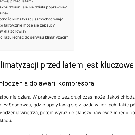
odowej przed latem?
akoś działa”, ale nie działa poprawnie?
alne?
otność klimatyzacji samochodowej?
 co faktycznie może się zepsuć?
y dla zdrowia?
d razu jechać do serwisu klimatyzacji?
imatyzacji przed latem jest kluczowe
chłodzenia do awarii kompresora
lbo nie działa. W praktyce przez długi czas może „jakoś chłodz
 w Sosnowcu, gdzie upały łączą się z jazdą w korkach, takie p
hłodzenia wnętrza, potem wyraźnie słabszy nawiew zimnego pow
kładu.