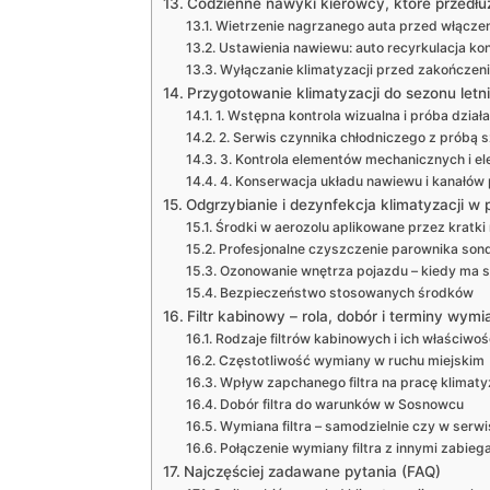
Codzienne nawyki kierowcy, które przedłuż
Wietrzenie nagrzanego auta przed włącze
Ustawienia nawiewu: auto recyrkulacja ko
Wyłączanie klimatyzacji przed zakończen
Przygotowanie klimatyzacji do sezonu letn
1. Wstępna kontrola wizualna i próba działa
2. Serwis czynnika chłodniczego z próbą 
3. Kontrola elementów mechanicznych i el
4. Konserwacja układu nawiewu i kanałów
Odgrzybianie i dezynfekcja klimatyzacji w 
Środki w aerozolu aplikowane przez kratk
Profesjonalne czyszczenie parownika son
Ozonowanie wnętrza pojazdu – kiedy ma 
Bezpieczeństwo stosowanych środków
Filtr kabinowy – rola, dobór i terminy wymi
Rodzaje filtrów kabinowych i ich właściwoś
Częstotliwość wymiany w ruchu miejskim
Wpływ zapchanego filtra na pracę klimaty
Dobór filtra do warunków w Sosnowcu
Wymiana filtra – samodzielnie czy w serwi
Połączenie wymiany filtra z innymi zabieg
Najczęściej zadawane pytania (FAQ)