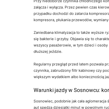
Przy niedoborze czynnika chłodniczego kom
załącza i wyłącza. Przez pewien czas kiero
przypadku dochodzi do zatarcia kompresor
kompresora, płukania przewodów, wymiany 
Zaniedbana klimatyzacja to także wyższe 
się bakterie i grzyby. Objawia się to char
wszyscy pasażerowie, w tym dzieci i osoby 
dłuższej jeździe.
Regularny przegląd przed latem pozwala p
czynnika, zabrudzony filtr kabinowy czy p
większym wydatkiem albo koniecznością jaz
Warunki jazdy w Sosnowcu: korki
Sosnowiec, podobnie jak cała aglomeracja ś
aut spędza dziesiątki minut w powolnym ruch