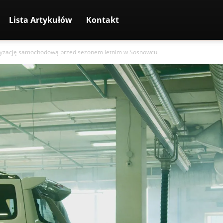
Lista Artykułów
Kontakt
atyzację samochodową przed sezonem letnim w Sosnowcu