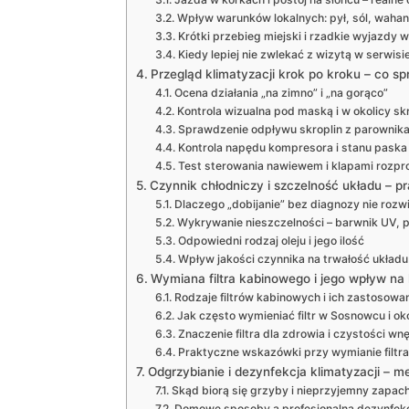
Wpływ warunków lokalnych: pył, sól, wahan
Krótki przebieg miejski i rzadkie wyjazdy w
Kiedy lepiej nie zwlekać z wizytą w serwisi
Przegląd klimatyzacji krok po kroku – co 
Ocena działania „na zimno” i „na gorąco”
Kontrola wizualna pod maską i w okolicy sk
Sprawdzenie odpływu skroplin z parownik
Kontrola napędu kompresora i stanu paska
Test sterowania nawiewem i klapami rozp
Czynnik chłodniczy i szczelność układu – p
Dlaczego „dobijanie” bez diagnozy nie rozw
Wykrywanie nieszczelności – barwnik UV, p
Odpowiedni rodzaj oleju i jego ilość
Wpływ jakości czynnika na trwałość układu
Wymiana filtra kabinowego i jego wpływ na
Rodzaje filtrów kabinowych i ich zastosowa
Jak często wymieniać filtr w Sosnowcu i ok
Znaczenie filtra dla zdrowia i czystości wn
Praktyczne wskazówki przy wymianie filtra
Odgrzybianie i dezynfekcja klimatyzacji – me
Skąd biorą się grzyby i nieprzyjemny zapac
Domowe sposoby a profesjonalna dezynfek