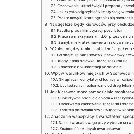
Ozonowanie, ultradźwięki i preparaty chem
Jak często odgrzybiać klimatyzację w rea
Proste nawyki, które ograniczają nawracaj
Najczęstsze błędy kierowców przy obsłudze 
Rzadka praca klimatyzacji poza latem
Praca na maksymalnym „LO” przez całą tra
Zamykanie kratek nawiewu i zakrywanie cz
Różnice między tanim „nabiciem” a pełnym 
Co obejmuje podstawowy, prawidłowy serw
Kiedy „tania dolewka” może zaszkodzić
Znaczenie dokumentacji po serwisie
Wpływ warunków miejskich w Sosnowcu na
Skraplacz i wentylator chłodnicy w realiac
Uszkodzenia mechaniczne od dróg lokaln
Jak kierowca może samodzielnie monitorow
Subiektywne odczucie chłodu a rzeczywis
Obserwacja zachowania sprężarki i odgło
Kontrola parowania szyb i wilgoci w kabini
Znaczenie współpracy z warsztatem specjal
Na co zwracać uwagę przy wyborze serwi
Znajomość lokalnych uwarunkowań