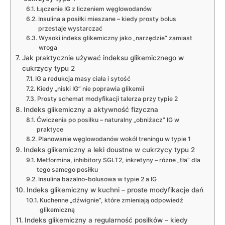
Łączenie IG z liczeniem węglowodanów
Insulina a posiłki mieszane – kiedy prosty bolus
przestaje wystarczać
Wysoki indeks glikemiczny jako „narzędzie” zamiast
wroga
Jak praktycznie używać indeksu glikemicznego w
cukrzycy typu 2
IG a redukcja masy ciała i sytość
Kiedy „niski IG” nie poprawia glikemii
Prosty schemat modyfikacji talerza przy typie 2
Indeks glikemiczny a aktywność fizyczna
Ćwiczenia po posiłku – naturalny „obniżacz” IG w
praktyce
Planowanie węglowodanów wokół treningu w typie 1
Indeks glikemiczny a leki doustne w cukrzycy typu 2
Metformina, inhibitory SGLT2, inkretyny – różne „tła” dla
tego samego posiłku
Insulina bazalno-bolusowa w typie 2 a IG
Indeks glikemiczny w kuchni – proste modyfikacje dań
Kuchenne „dźwignie”, które zmieniają odpowiedź
glikemiczną
Indeks glikemiczny a regularność posiłków – kiedy