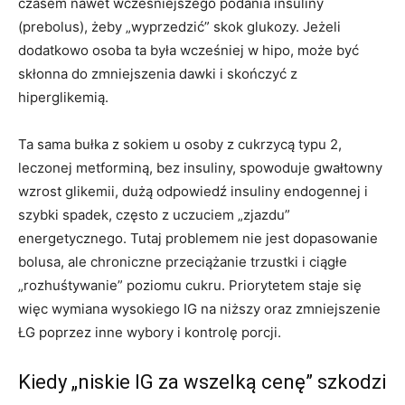
czasem nawet wcześniejszego podania insuliny
(prebolus), żeby „wyprzedzić” skok glukozy. Jeżeli
dodatkowo osoba ta była wcześniej w hipo, może być
skłonna do zmniejszenia dawki i skończyć z
hiperglikemią.
Ta sama bułka z sokiem u osoby z cukrzycą typu 2,
leczonej metforminą, bez insuliny, spowoduje gwałtowny
wzrost glikemii, dużą odpowiedź insuliny endogennej i
szybki spadek, często z uczuciem „zjazdu”
energetycznego. Tutaj problemem nie jest dopasowanie
bolusa, ale chroniczne przeciążanie trzustki i ciągłe
„rozhuśtywanie” poziomu cukru. Priorytetem staje się
więc wymiana wysokiego IG na niższy oraz zmniejszenie
ŁG poprzez inne wybory i kontrolę porcji.
Kiedy „niskie IG za wszelką cenę” szkodzi