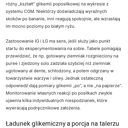
różny „kształt” glikemii poposiłkowej na wykresie z
systemu CGM. Niektórzy doświadczają wyraźnych
skoków po bananie, inni reagują spokojnie, ale wzrastają
im mocno poziomy po białym ryżu.
Zastosowanie IG i ŁG ma sens, jeśli służy jako punkt
startu do eksperymentowania na sobie. Tabele pomagają
przewidzieć, że np. gotowany ziemniak rozgnieciony na
puree i zjedzony solo zadziała szybciej niż ziemniak
ugotowany al dente, schłodzony, a potem odgrzany w
towarzystwie warzyw i oliwy. Jednak ostateczną
odpowiedź dają pomiary glikemii „po”, a nie „na papierze”.
Monitorowanie własnych reakcji po posiłkach zwykle
ujawnia kilka indywidualnych niespodzianek, które
wywracają podręcznikowe założenia.
Ładunek glikemiczny a porcja na talerzu