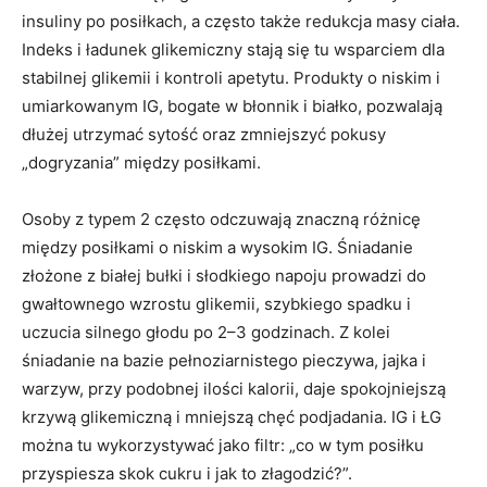
insuliny po posiłkach, a często także redukcja masy ciała.
Indeks i ładunek glikemiczny stają się tu wsparciem dla
stabilnej glikemii i kontroli apetytu. Produkty o niskim i
umiarkowanym IG, bogate w błonnik i białko, pozwalają
dłużej utrzymać sytość oraz zmniejszyć pokusy
„dogryzania” między posiłkami.
Osoby z typem 2 często odczuwają znaczną różnicę
między posiłkami o niskim a wysokim IG. Śniadanie
złożone z białej bułki i słodkiego napoju prowadzi do
gwałtownego wzrostu glikemii, szybkiego spadku i
uczucia silnego głodu po 2–3 godzinach. Z kolei
śniadanie na bazie pełnoziarnistego pieczywa, jajka i
warzyw, przy podobnej ilości kalorii, daje spokojniejszą
krzywą glikemiczną i mniejszą chęć podjadania. IG i ŁG
można tu wykorzystywać jako filtr: „co w tym posiłku
przyspiesza skok cukru i jak to złagodzić?”.