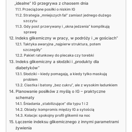
„idealne” IG przegrywa z chaosem dnia
Przeciążone posiłki o niskim IG
Strategia „mniejszych fal” zamiast jednego dużego
szczytu
Gdy post przerywany i „okna jedzenia” komplikują
sprawę
Indeks glikemiczny w pracy, w podróży i „w gościach”
Taktyka awaryjna „najpierw struktura, potem
szczegóły”
Pakiet ratunkowy do plecaka czy torebki
Indeks glikemiczny a słodziki i „produkty dla
diabetyków”
Słodziki – kiedy pomagają, a kiedy tylko maskują
problem
Ciastka i batony „bez cukru”, ale z wysokim ładunkiem
Planowanie posiłków z myślą o IG – praktyczne
schematy
Śniadania „stabilizujące” dla typu 1 i 2
Obiady: kompromis między IG a sytością
Kolacje: spokojny profil glikemii na noc
Łączenie indeksu glikemicznego z innymi parametrami
żywienia