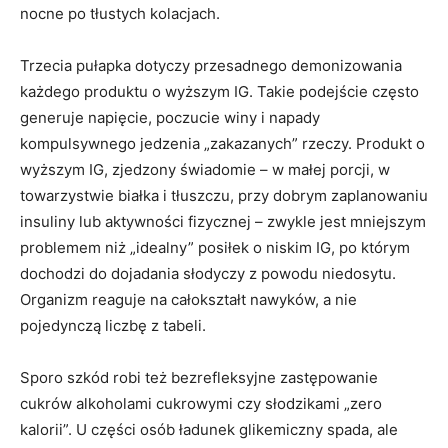
nocne po tłustych kolacjach.
Trzecia pułapka dotyczy przesadnego demonizowania
każdego produktu o wyższym IG. Takie podejście często
generuje napięcie, poczucie winy i napady
kompulsywnego jedzenia „zakazanych” rzeczy. Produkt o
wyższym IG, zjedzony świadomie – w małej porcji, w
towarzystwie białka i tłuszczu, przy dobrym zaplanowaniu
insuliny lub aktywności fizycznej – zwykle jest mniejszym
problemem niż „idealny” posiłek o niskim IG, po którym
dochodzi do dojadania słodyczy z powodu niedosytu.
Organizm reaguje na całokształt nawyków, a nie
pojedynczą liczbę z tabeli.
Sporo szkód robi też bezrefleksyjne zastępowanie
cukrów alkoholami cukrowymi czy słodzikami „zero
kalorii”. U części osób ładunek glikemiczny spada, ale