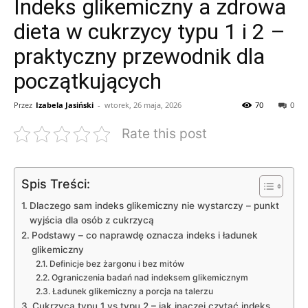
Indeks glikemiczny a zdrowa
dieta w cukrzycy typu 1 i 2 –
praktyczny przewodnik dla
początkujących
Przez
Izabela Jasiński
-
wtorek, 26 maja, 2026
70
0
Rate this post
Spis Treści:
Dlaczego sam indeks glikemiczny nie wystarczy – punkt
wyjścia dla osób z cukrzycą
Podstawy – co naprawdę oznacza indeks i ładunek
glikemiczny
Definicje bez żargonu i bez mitów
Ograniczenia badań nad indeksem glikemicznym
Ładunek glikemiczny a porcja na talerzu
Cukrzyca typu 1 vs typu 2 – jak inaczej czytać indeks