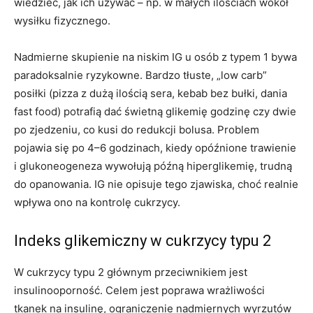
wiedzieć, jak ich używać – np. w małych ilościach wokół
wysiłku fizycznego.
Nadmierne skupienie na niskim IG u osób z typem 1 bywa
paradoksalnie ryzykowne. Bardzo tłuste, „low carb”
posiłki (pizza z dużą ilością sera, kebab bez bułki, dania
fast food) potrafią dać świetną glikemię godzinę czy dwie
po zjedzeniu, co kusi do redukcji bolusa. Problem
pojawia się po 4–6 godzinach, kiedy opóźnione trawienie
i glukoneogeneza wywołują późną hiperglikemię, trudną
do opanowania. IG nie opisuje tego zjawiska, choć realnie
wpływa ono na kontrolę cukrzycy.
Indeks glikemiczny w cukrzycy typu 2
W cukrzycy typu 2 głównym przeciwnikiem jest
insulinooporność. Celem jest poprawa wrażliwości
tkanek na insulinę, ograniczenie nadmiernych wyrzutów