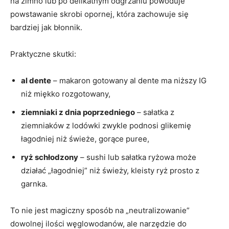
na zimno lub po delikatnym odgrzaniu powoduje
powstawanie skrobi opornej, która zachowuje się
bardziej jak błonnik.
Praktyczne skutki:
al dente
– makaron gotowany al dente ma niższy IG
niż miękko rozgotowany,
ziemniaki z dnia poprzedniego
– sałatka z
ziemniaków z lodówki zwykle podnosi glikemię
łagodniej niż świeże, gorące puree,
ryż schłodzony
– sushi lub sałatka ryżowa może
działać „łagodniej” niż świeży, kleisty ryż prosto z
garnka.
To nie jest magiczny sposób na „neutralizowanie”
dowolnej ilości węglowodanów, ale narzędzie do