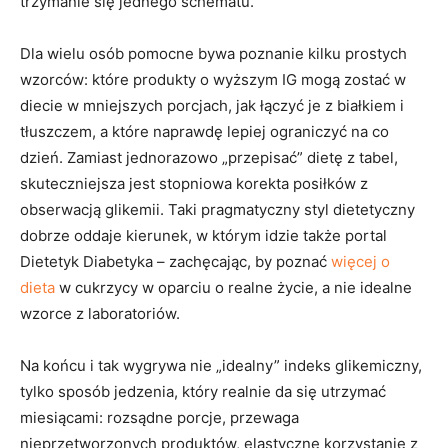
trzymanie się jednego schematu.
Dla wielu osób pomocne bywa poznanie kilku prostych
wzorców: które produkty o wyższym IG mogą zostać w
diecie w mniejszych porcjach, jak łączyć je z białkiem i
tłuszczem, a które naprawdę lepiej ograniczyć na co
dzień. Zamiast jednorazowo „przepisać” dietę z tabel,
skuteczniejsza jest stopniowa korekta posiłków z
obserwacją glikemii. Taki pragmatyczny styl dietetyczny
dobrze oddaje kierunek, w którym idzie także portal
Dietetyk Diabetyka – zachęcając, by poznać
więcej o
dieta
w cukrzycy w oparciu o realne życie, a nie idealne
wzorce z laboratoriów.
Na końcu i tak wygrywa nie „idealny” indeks glikemiczny,
tylko sposób jedzenia, który realnie da się utrzymać
miesiącami: rozsądne porcje, przewaga
nieprzetworzonych produktów, elastyczne korzystanie z