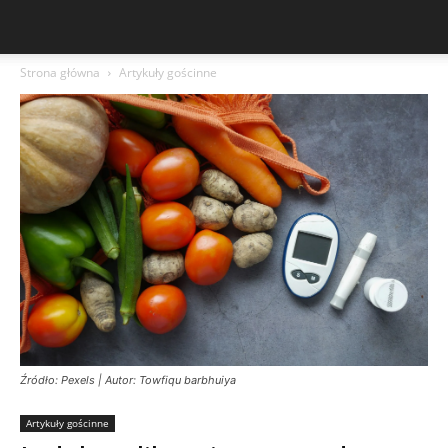
Strona główna
Artykuły gościnne
Źródło: Pexels | Autor: Towfiqu barbhuiya
Artykuły gościnne