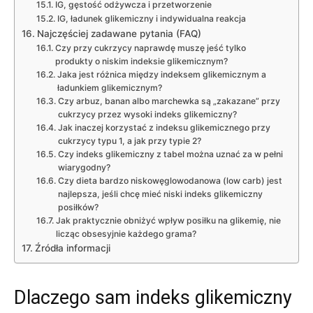
IG, gęstość odżywcza i przetworzenie
IG, ładunek glikemiczny i indywidualna reakcja
Najczęściej zadawane pytania (FAQ)
Czy przy cukrzycy naprawdę muszę jeść tylko
produkty o niskim indeksie glikemicznym?
Jaka jest różnica między indeksem glikemicznym a
ładunkiem glikemicznym?
Czy arbuz, banan albo marchewka są „zakazane” przy
cukrzycy przez wysoki indeks glikemiczny?
Jak inaczej korzystać z indeksu glikemicznego przy
cukrzycy typu 1, a jak przy typie 2?
Czy indeks glikemiczny z tabel można uznać za w pełni
wiarygodny?
Czy dieta bardzo niskowęglowodanowa (low carb) jest
najlepsza, jeśli chcę mieć niski indeks glikemiczny
posiłków?
Jak praktycznie obniżyć wpływ posiłku na glikemię, nie
licząc obsesyjnie każdego grama?
Źródła informacji
Dlaczego sam indeks glikemiczny