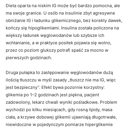
Dieta oparta na niskim IG może być bardzo pomocna, ale
ma swoje granice. U osób na insulinie zbyt agresywne
obniżanie IG i ładunku glikemicznego, bez korekty dawek,
kończy się hipoglikemiami. Insulina została policzona na
większy ładunek węglowodanów lub szybsze ich
wchłanianie, a w praktyce posiłek pojawia się wolno,
przez co poziom glukozy potrafi spaść za mocno w
pierwszych godzinach.
Druga pułapka to zastępowanie węglowodanów dużą
ilością tłuszczu w myśl zasady „tłuszcz nie ma IG, więc
jest bezpieczny”. Efekt bywa pozornie korzystny:
glikemia po 1–2 godzinach jest piękna, pacjent
zadowolony, lekarz chwali wyniki pośladkowe. Problem
wychodzi po kilku miesiącach, gdy rosną lipidy, masa
ciała, a krzywe dobowej glikemii ujawniają długotrwałe,
niewidoczne w pojedynczym pomiarze hiperglikemie