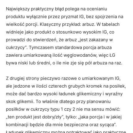
Największy praktyczny błąd polega na ocenianiu
produktu wyłącznie przez pryzmat IG, bez spojrzenia na
wielkość porcji. Klasyczny przykład: arbuz. W tabelach
widnieje jako produkt o stosunkowo wysokim IG, co
prowadzi do stwierdzeń, że arbuz „jest zakazany w
cukrzycy”. Tymczasem standardowa porcja arbuza
zawiera umiarkowaną ilość węglowodanów, więc ŁG
bywa niski lub średni, o ile nie zje się pół arbuza na raz.
Z drugiej strony pieczywo razowe o umiarkowanym IG,
ale jedzone w ilości czterech grubych kromek na posiłek,
może dać bardzo wysoki ładunek glikemiczny i wyraźny
skok glikemii. To właśnie dlatego przy planowaniu
posiłków w cukrzycy typu 1 czy 2 nie ma sensu mówić:
„ten produkt jest dobry/zły”, tylko: „jaka porcja i w jakiej
kombinacji będzie dla mnie bezpieczna oraz sycąca”.
Ładunek glikemiczny można potraktować jako praktyczne