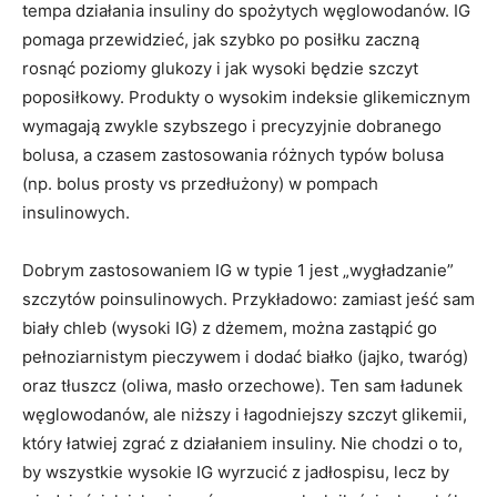
tempa działania insuliny do spożytych węglowodanów. IG
pomaga przewidzieć, jak szybko po posiłku zaczną
rosnąć poziomy glukozy i jak wysoki będzie szczyt
poposiłkowy. Produkty o wysokim indeksie glikemicznym
wymagają zwykle szybszego i precyzyjnie dobranego
bolusa, a czasem zastosowania różnych typów bolusa
(np. bolus prosty vs przedłużony) w pompach
insulinowych.
Dobrym zastosowaniem IG w typie 1 jest „wygładzanie”
szczytów poinsulinowych. Przykładowo: zamiast jeść sam
biały chleb (wysoki IG) z dżemem, można zastąpić go
pełnoziarnistym pieczywem i dodać białko (jajko, twaróg)
oraz tłuszcz (oliwa, masło orzechowe). Ten sam ładunek
węglowodanów, ale niższy i łagodniejszy szczyt glikemii,
który łatwiej zgrać z działaniem insuliny. Nie chodzi o to,
by wszystkie wysokie IG wyrzucić z jadłospisu, lecz by