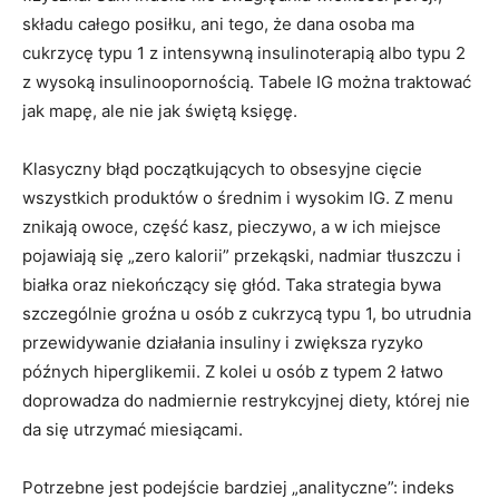
składu całego posiłku, ani tego, że dana osoba ma
cukrzycę typu 1 z intensywną insulinoterapią albo typu 2
z wysoką insulinoopornością. Tabele IG można traktować
jak mapę, ale nie jak świętą księgę.
Klasyczny błąd początkujących to obsesyjne cięcie
wszystkich produktów o średnim i wysokim IG. Z menu
znikają owoce, część kasz, pieczywo, a w ich miejsce
pojawiają się „zero kalorii” przekąski, nadmiar tłuszczu i
białka oraz niekończący się głód. Taka strategia bywa
szczególnie groźna u osób z cukrzycą typu 1, bo utrudnia
przewidywanie działania insuliny i zwiększa ryzyko
późnych hiperglikemii. Z kolei u osób z typem 2 łatwo
doprowadza do nadmiernie restrykcyjnej diety, której nie
da się utrzymać miesiącami.
Potrzebne jest podejście bardziej „analityczne”: indeks