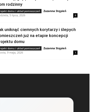
om rodzinny
Zuzanna Stępień
-
rojekt domu i układ pomieszczeń
edziela, 5 lipca, 2026
0
ak uniknąć ciemnych korytarzy i ślepych
omieszczeń już na etapie koncepcji
rojektu domu
Zuzanna Stępień
-
rojekt domu i układ pomieszczeń
bota, 9 maja, 2026
1