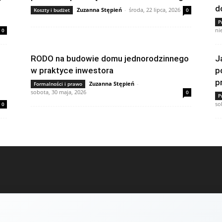
d
Zuzanna Stępień
-
środa, 22 lipca, 2026
Koszty i budżet
0
P
ni
0
RODO na budowie domu jednorodzinnego
J
w praktyce inwestora
p
p
Zuzanna Stępień
-
Formalności i prawo
sobota, 30 maja, 2026
0
P
so
0