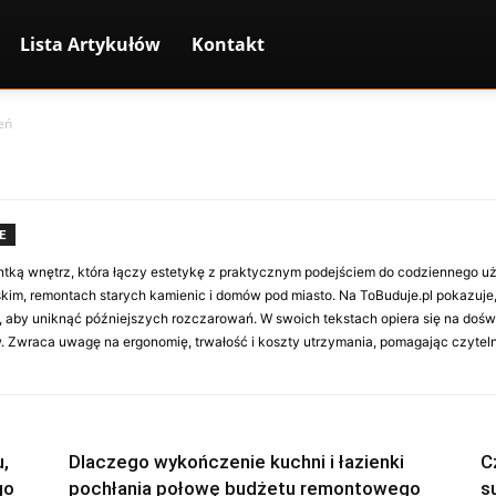
Lista Artykułów
Kontakt
eń
E
antką wnętrz, która łączy estetykę z praktycznym podejściem do codziennego 
kim, remontach starych kamienic i domów pod miasto. Na ToBuduje.pl pokazuj
 aby uniknąć późniejszych rozczarowań. W swoich tekstach opiera się na doświadc
. Zwraca uwagę na ergonomię, trwałość i koszty utrzymania, pomagając czyteln
,
Dlaczego wykończenie kuchni i łazienki
C
go
pochłania połowę budżetu remontowego
s