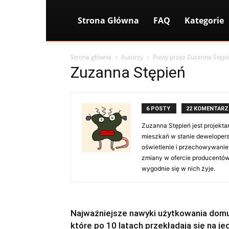
Strona Główna
FAQ
Kategorie
Strona główna
Autorzy
Posty przez Zuzanna Stępi
Zuzanna Stępień
6 POSTY
22 KOMENTARZ
Zuzanna Stępień jest projekt
mieszkań w stanie dewelopers
oświetlenie i przechowywanie,
zmiany w ofercie producentów
wygodnie się w nich żyje.
Najważniejsze nawyki użytkowania domu
które po 10 latach przekładają się na je