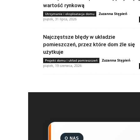
wartość rynkową
Zuzanna Stępień
-
Utrzymanie i eksploatacja domu
piątek, 31 lipca, 2026
Najczęstsze błędy w układzie
pomieszczeń, przez które dom źle się
użytkuje
Zuzanna Stępień
-
Projekt domu i układ pomieszczeń
piątek, 19 czerwca, 2026
O NAS