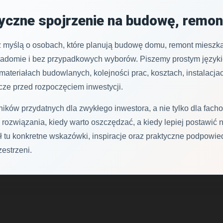
yczne spojrzenie na budowę, remon
z myślą o osobach, które planują budowę domu, remont mieszka
adomie i bez przypadkowych wyborów. Piszemy prostym językie
ateriałach budowlanych, kolejności prac, kosztach, instalacja
zcze przed rozpoczęciem inwestycji.
ików przydatnych dla zwykłego inwestora, a nie tylko dla fac
rozwiązania, kiedy warto oszczędzać, a kiedy lepiej postawić n
ł tu konkretne wskazówki, inspiracje oraz praktyczne podpowied
estrzeni.