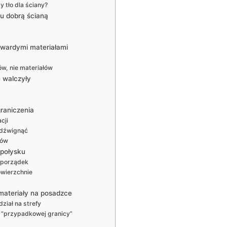
 tło dla ściany?
tu dobrą ścianą
 twardymi materiałami
ów, nie materiałów
e walczyły
graniczenia
cji
 udźwignąć
łów
 połysku
 porządek
owierzchnie
materiały na posadzce
ział na strefy
ć “przypadkowej granicy”