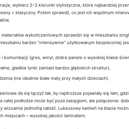
acje, wybierz 2–3 kierunki stylistyczne, które najbardziej prz
zesny + klasyczny. Potem sprawdź, co jest ich wspólnym mianow
ałów.
 materiałów wykończeniowych sprawdzi się w mieszkaniu singla,
mieszkaniu bardzo “intensywnie” użytkowanym bezpieczniej jes
 i komunikacji (gres, winyl, dobre panele o wysokiej klasie ścier
lne, gładkie tynki zamiast bardzo głębokich struktur),
dzenia (nie idealnie białe maty przy małych dzieciach).
eniowe da się łączyć tak, by najdroższe pojawiały się tam, gdzi
na całej podłodze może być poza zasięgiem, ale połączenie: d
wizualnie jednolitą całość. Luksusowy kamień na blacie można
h miejscach – wysokiej jakości laminatem.