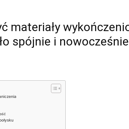
yć materiały wykończeni
ło spójnie i nowocześnie
aniczenia
ność
 połysku