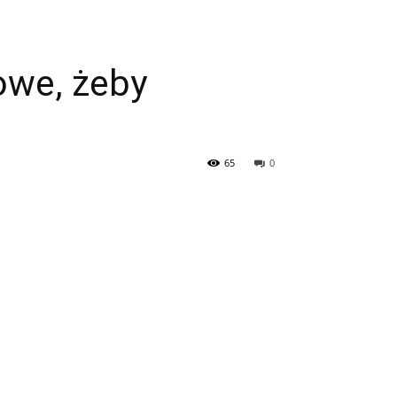
owe, żeby
65
0