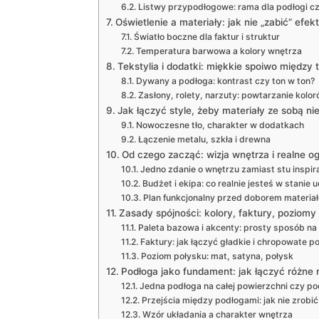
Listwy przypodłogowe: rama dla podłogi czy
Oświetlenie a materiały: jak nie „zabić” efek
Światło boczne dla faktur i struktur
Temperatura barwowa a kolory wnętrza
Tekstylia i dodatki: miękkie spoiwo między
Dywany a podłoga: kontrast czy ton w ton?
Zasłony, rolety, narzuty: powtarzanie kolor
Jak łączyć style, żeby materiały ze sobą ni
Nowoczesne tło, charakter w dodatkach
Łączenie metalu, szkła i drewna
Od czego zacząć: wizja wnętrza i realne o
Jedno zdanie o wnętrzu zamiast stu inspira
Budżet i ekipa: co realnie jesteś w stanie
Plan funkcjonalny przed doborem materia
Zasady spójności: kolory, faktury, poziomy
Paleta bazowa i akcenty: prosty sposób na
Faktury: jak łączyć gładkie i chropowate p
Poziom połysku: mat, satyna, połysk
Podłoga jako fundament: jak łączyć różne 
Jedna podłoga na całej powierzchni czy pod
Przejścia między podłogami: jak nie zrobi
Wzór układania a charakter wnętrza