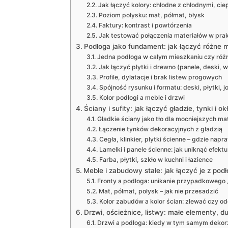
Jak łączyć kolory: chłodne z chłodnymi, ciep
Poziom połysku: mat, półmat, błysk
Faktury: kontrast i powtórzenia
Jak testować połączenia materiałów w pra
Podłoga jako fundament: jak łączyć różne 
Jedna podłoga w całym mieszkaniu czy ró
Jak łączyć płytki i drewno (panele, deski, w
Profile, dylatacje i brak listew progowych
Spójność rysunku i formatu: deski, płytki, j
Kolor podłogi a meble i drzwi
Ściany i sufity: jak łączyć gładzie, tynki i ok
Gładkie ściany jako tło dla mocniejszych ma
Łączenie tynków dekoracyjnych z gładzią
Cegła, klinkier, płytki ścienne – gdzie nap
Lamelki i panele ścienne: jak uniknąć efekt
Farba, płytki, szkło w kuchni i łazience
Meble i zabudowy stałe: jak łączyć je z podł
Fronty a podłoga: unikanie przypadkowego
Mat, półmat, połysk – jak nie przesadzić
Kolor zabudów a kolor ścian: zlewać czy od
Drzwi, ościeżnice, listwy: małe elementy, 
Drzwi a podłoga: kiedy w tym samym dekorz