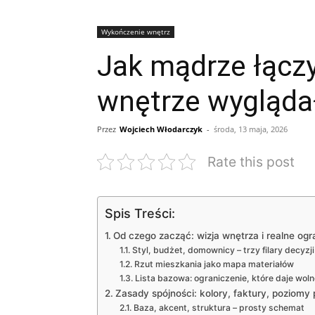
Wykończenie wnętrz
Jak mądrze łącz
wnętrze wygląda
Przez
Wojciech Włodarczyk
-
środa, 13 maja, 2026
Rate this post
Spis Treści:
Od czego zacząć: wizja wnętrza i realne ogr
Styl, budżet, domownicy – trzy filary decyzji
Rzut mieszkania jako mapa materiałów
Lista bazowa: ograniczenie, które daje wol
Zasady spójności: kolory, faktury, poziomy
Baza, akcent, struktura – prosty schemat