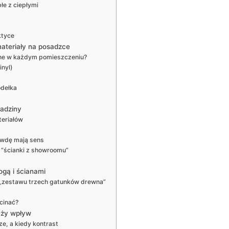
łe z ciepłymi
ktyce
materiały na posadzce
żne w każdym pomieszczeniu?
inyl)
odełka
ładziny
teriałów
rawdę mają sens
u “ścianki z showroomu”
ogą i ścianami
 „zestawu trzech gatunków drewna”
cinać?
duży wpływ
e, a kiedy kontrast