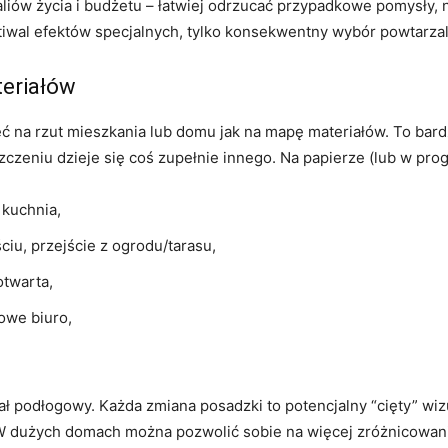
realiów życia i budżetu – łatwiej odrzucać przypadkowe pomysły, 
tiwal efektów specjalnych, tylko konsekwentny wybór powtarz
teriałów
 na rzut mieszkania lub domu jak na mapę materiałów. To bard
czeniu dzieje się coś zupełnie innego. Na papierze (lub w prog
, kuchnia,
ściu, przejście z ogrodu/tarasu,
otwarta,
owe biuro,
ał podłogowy. Każda zmiana posadzki to potencjalny “cięty” wiz
W dużych domach można pozwolić sobie na więcej zróżnicowani