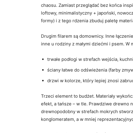
chaosu. Zamiast przeglądać bez końca inspir
loftowy, minimalistyczny + japoński, nowoc
formy) i z tego rdzenia zbuduj paletę materi
Drugim filarem są domownicy. Inne łączenie
inne u rodziny z małymi dziećmi i psem. W 
trwałe podłogi w strefach wejścia, kuchni
ściany łatwe do odświeżenia (farby zmywa
drzwi w kolorze, który lepiej znosi zabru
Trzeci element to budżet. Materiały wykończ
efekt, a tańsze – w tle. Prawdziwe drewno 
drewnopodobny w strefach mokrych stworzy 
konglomeratem, a w mniej reprezentacyjnyc