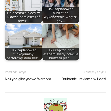
Jak zaplanować
Najczęstsze błędy w
budżet na
układzie pomieszczeń,
wykończenie wnętrz,
przez…
gdy…
Jak zaplanować
Jak urządzić dom
funkcjonalny
etapami kiedy brakuje
parterowy dom bez…
budżetu plan…
Poprzedni artykuł
Następny artykuł
Nożyce gilotynowe Warcom
Drukarnie i reklama w Łodzi