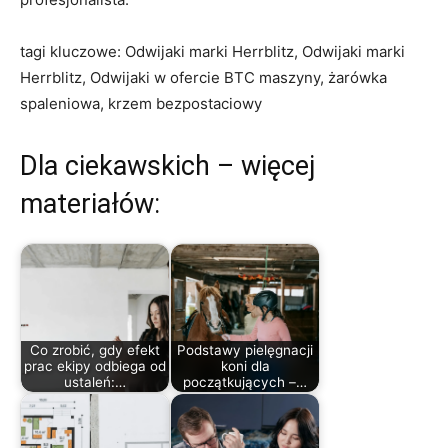
tagi kluczowe: Odwijaki marki Herrblitz, Odwijaki marki
Herrblitz, Odwijaki w ofercie BTC maszyny, żarówka
spaleniowa, krzem bezpostaciowy
Dla ciekawskich – więcej
materiałów:
Co zrobić, gdy efekt
Podstawy pielęgnacji
prac ekipy odbiega od
koni dla
ustaleń:…
początkujących –…