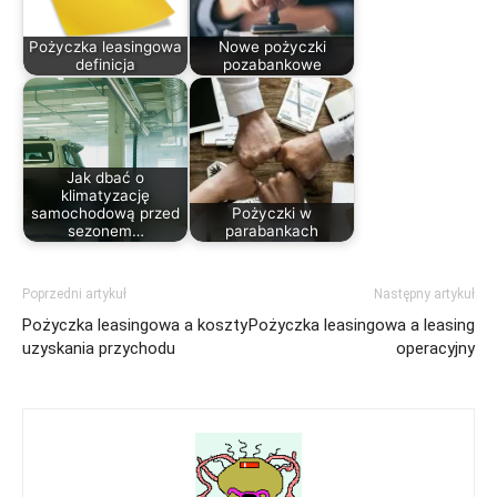
Pożyczka leasingowa
Nowe pożyczki
definicja
pozabankowe
Jak dbać o
klimatyzację
samochodową przed
Pożyczki w
sezonem…
parabankach
Poprzedni artykuł
Następny artykuł
Pożyczka leasingowa a koszty
Pożyczka leasingowa a leasing
uzyskania przychodu
operacyjny