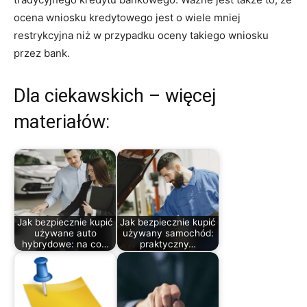
ocena wniosku kredytowego jest o wiele mniej
restrykcyjna niż w przypadku oceny takiego wniosku
przez bank.
Dla ciekawskich – więcej
materiałów:
Jak bezpiecznie kupić
Jak bezpiecznie kupić
używane auto
używany samochód:
hybrydowe: na co…
praktyczny…