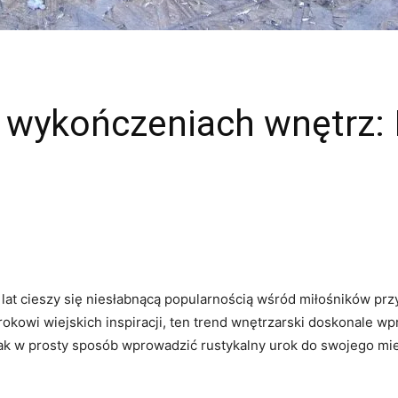
w wykończeniach wnętrz: I
 lat cieszy się niesłabnącą popularnością wśród miłośników prz
urokowi wiejskich inspiracji,‌ ten trend wnętrzarski doskonale
 ‌jak w prosty ​sposób wprowadzić rustykalny urok do swojego mi