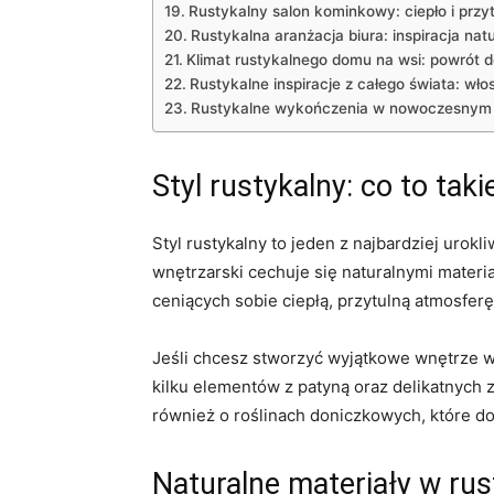
Rustykalny salon kominkowy: ciepło i prz
Rustykalna aranżacja biura: ‌inspiracja nat
Klimat rustykalnego domu na wsi: powrót d
Rustykalne inspiracje z całego świata: włos
Rustykalne wykończenia w nowoczesnym ⁤ap
Styl rustykalny:⁣ co to tak
Styl rustykalny to​ jeden z ⁤najbardziej urok
wnętrzarski cechuje się naturalnymi materia
ceniących sobie‍ ciepłą, przytulną ‍atmosfe
Jeśli chcesz stworzyć ‍wyjątkowe wnętrze⁢ w
kilku elementów z patyną oraz delikatnych z
również ⁤o roślinach doniczkowych, które do
Naturalne materiały w ru