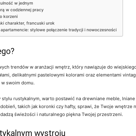
ytulność w jednym
urą w codziennej ‌pracy
o korzeni
ki charakter, francuski urok
artamencie: stylowe​ połączenie tradycji​ i nowoczesności
iego?
liwych ⁢trendów‌ w ‍aranżacji wnętrz, który nawiązuje do wiejskieg
łami, delikatnymi pastelowymi ​kolorami oraz elementami vintag
rę w swoim domu.
 stylu rustykalnym, warto postawić na drewniane meble, lniane t
dobień, takich jak ⁢koronki czy hafty, sprawi, że Twoje wnętrze
dadzą świeżości i naturalnego piękna ⁣Twojej przestrzeni.
stykalnym wystroju