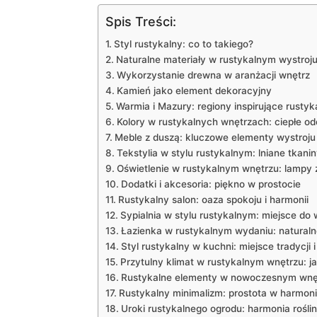
Spis Treści:
Styl rustykalny:⁣ co to takiego?
Naturalne materiały w rustykalnym wystroj
Wykorzystanie drewna w aranżacji ⁣wnętrz
Kamień ⁤jako element ⁤dekoracyjny
Warmia i Mazury: regiony inspirujące rusty
Kolory w rustykalnych wnętrzach: ciepłe od
Meble⁣ z duszą: kluczowe elementy wystroju
Tekstylia w ⁢stylu rustykalnym: lniane tkanin
Oświetlenie w rustykalnym wnętrzu: lampy z
Dodatki i akcesoria: piękno ‍w prostocie
Rustykalny salon: oaza ‍spokoju i harmonii
Sypialnia w stylu⁤ rustykalnym: miejsce do​
Łazienka w rustykalnym wydaniu: ​naturalne
Styl rustykalny w ⁣kuchni: miejsce tradycji 
Przytulny klimat w rustykalnym wnętrzu: j
Rustykalne elementy w nowoczesnym wnętr
Rustykalny minimalizm: prostota w harmonii
Uroki rustykalnego ogrodu: harmonia roślin