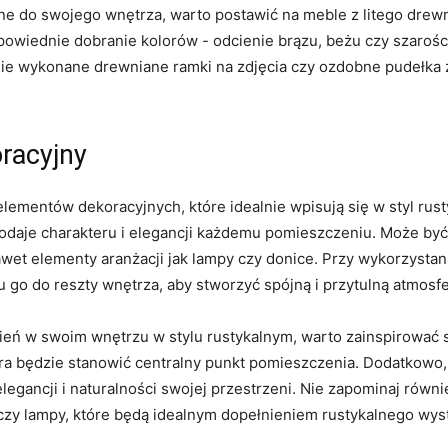
e do swojego‍ wnętrza, warto postawić na meble z litego drewn
wiednie dobranie kolorów ⁣- odcienie brązu, beżu czy ​szarości​
znie wykonane drewniane ramki na zdjęcia ⁤czy ozdobne pudełka
oracyjny
lementów dekoracyjnych, ‌które idealnie wpisują się w styl rus
 dodaje charakteru i elegancji każdemu pomieszczeniu. Może by
nawet elementy aranżacji ‍jak lampy czy donice. Przy wykorzyst
go do​ reszty wnętrza, aby stworzyć spójną‌ i przytulną atmosfe
mień w swoim wnętrzu w stylu rustykalnym, warto zainspirować 
óra będzie stanowić⁣ centralny punkt pomieszczenia. Dodatkowo
legancji i naturalności swojej przestrzeni.​ Nie zapominaj rów
czy lampy, które będą idealnym dopełnieniem rustykalnego‍ wyst