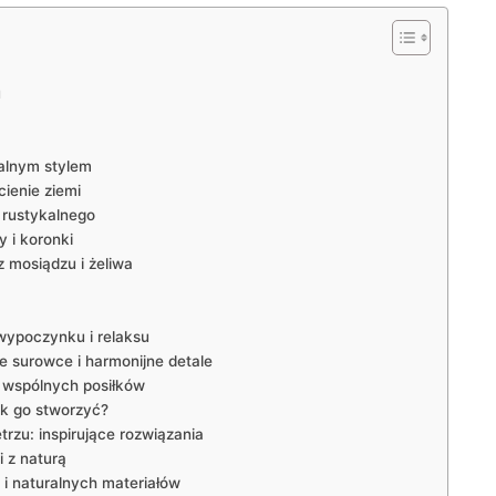
u
kalnym stylem
cienie ziemi
 rustykalnego
y i koronki
 mosiądzu ‌i żeliwa
 wypoczynku i relaksu
⁣ surowce i harmonijne ‍detale
⁢i wspólnych posiłków
ak go stworzyć?
zu: inspirujące rozwiązania
 z naturą
 i naturalnych materiałów