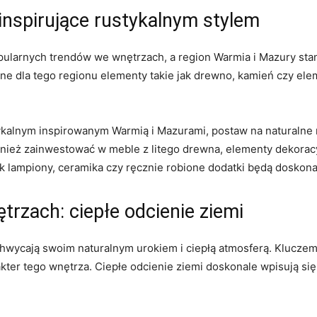
inspirujące rustykalnym stylem
opularnych trendów we wnętrzach, a region Warmia‌ i Mazury stan
zne dla tego regionu elementy takie jak drewno, kamień czy ele
ykalnym⁢ inspirowanym Warmią i Mazurami, postaw na naturalne ‌
nież zainwestować w meble z litego drewna, elementy⁤ dekoracyjne
jak lampiony, ceramika czy ręcznie‌ robione dodatki będą ⁢dosko
trzach: ciepłe odcienie ziemi
wycają swoim naturalnym urokiem i‍ ciepłą atmosferą. Kluczem 
ter⁤ tego wnętrza. Ciepłe ⁢odcienie‌ ziemi doskonale wpisują si