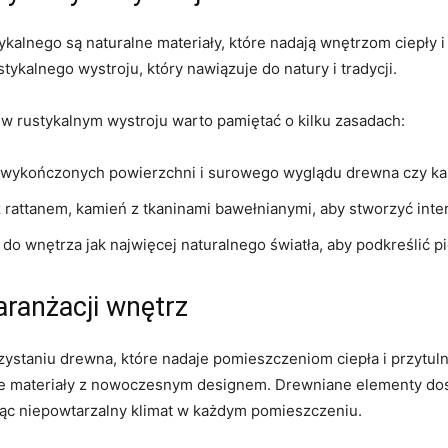
lnego są naturalne materiały, które nadają wnętrzom ⁤ciepły‌ i 
tykalnego wystroju, który‌ nawiązuje do natury ⁢i tradycji.
w ‍rustykalnym wystroju warto pamiętać o ​kilku zasadach:
ewykończonych powierzchni i surowego‍ wyglądu drewna czy ka
z rattanem, kamień z tkaninami bawełnianymi, aby stworzyć inte
o wnętrza jak najwięcej naturalnego światła, aby‍ podkreślić pi
ranżacji ⁣wnętrz
taniu drewna, które nadaje pomieszczeniom​ ciepła i przytulnośc
lne materiały z nowoczesnym ‍designem.‌ Drewniane elementy d
ząc niepowtarzalny klimat w każdym pomieszczeniu.