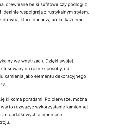
a, drewniane belki sufitowe czy podłogi z
 idealnie⁤ współgrają z rustykalnym stylem.
‍ z drewna, które dodadzą uroku każdemu
tykalny we wnętrzach. Dzięki swojej
ć stosowany na różne sposoby, od
aniu kamienia jako elementu dekoracyjnego
rę.
się kilkoma poradami. ⁤Po pierwsze, można
, ‌warto rozważyć wykorzystanie kamiennej
nież o dodatkowych elementach
roju.