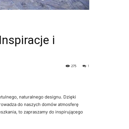
nspiracje i
275
1
ytulnego, naturalnego designu. Dzięki
 wprowadza do naszych domów ⁢atmosferę
eszkania, to zapraszamy‌ do inspirującego