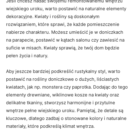
Jeśli chcesz nadać swojemu remontowanemu wnętrzu
wiejskiego uroku, warto postawić na naturalne elementy
dekoracyjne. Kwiaty ‌i rośliny są doskonałym ​
rozwiązaniem, ⁣które ‌sprawi, że każde pomieszczenie
nabierze charakteru. Możesz ⁤umieścić je w doniczkach
na parapecie, postawić w kątach​ salonu czy zawiesić na
suficie ‍w misach. Kwiaty ⁣sprawią, że twój dom będzie
pełen ‌życia i⁣ natury.
Aby jeszcze bardziej podkreślić rustykalny styl, warto
postawić na rośliny doniczkowe o dużych, liściastych
‌kwiatach, jak np. monstera czy paprotka. Dodając do tego
elementy drewniane, wiklinowe kosze na kwiaty oraz
delikatne tkaniny, stworzysz harmonijne⁣ i przytulne
wnętrze pełne wiejskiego uroku. Pamiętaj, że detale są
kluczowe, dlatego zadbaj o stonowane ⁣kolory i naturalne
materiały, które ​podkreślą klimat wnętrza.