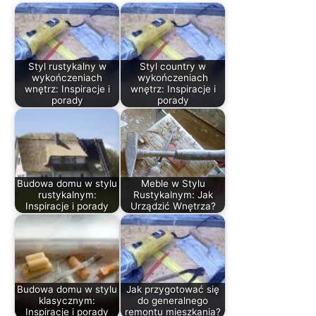
Styl rustykalny w
Styl country w
wykończeniach
wykończeniach
wnętrz: Inspiracje i
wnętrz: Inspiracje i
porady
porady
Budowa domu w stylu
Meble w Stylu
rustykalnym:
Rustykalnym: Jak
Inspiracje i porady
Urządzić Wnętrza?
Budowa domu w stylu
Jak przygotować się
klasycznym:
do generalnego
Inspiracje i porady
remontu mieszkania?