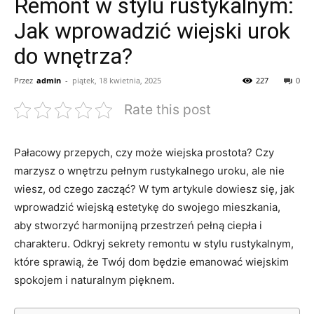
Remont w stylu rustykalnym:
Jak wprowadzić wiejski urok
do wnętrza?
Przez
admin
-
piątek, 18 kwietnia, 2025
227
0
Rate this post
Pałacowy przepych, czy może wiejska ‌prostota?‍ Czy
marzysz o wnętrzu pełnym rustykalnego uroku, ale nie
wiesz, od czego zacząć?⁣ W tym artykule dowiesz się, jak
wprowadzić wiejską estetykę do swojego mieszkania,
aby ⁣stworzyć harmonijną przestrzeń​ pełną ciepła i
charakteru.‍ Odkryj sekrety remontu w stylu rustykalnym,
które sprawią,‍ że Twój dom będzie emanować wiejskim
spokojem i‌ naturalnym pięknem.