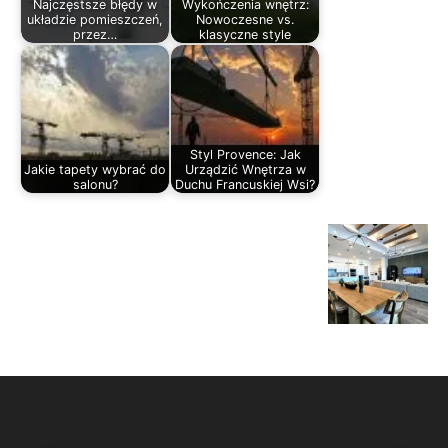
Najczęstsze błędy w
Wykończenia wnętrz:
układzie pomieszczeń,
Nowoczesne vs.
przez…
klasyczne style
Styl Provence: Jak
Jakie tapety wybrać do
Urządzić Wnętrza w
salonu?
Duchu Francuskiej Wsi?