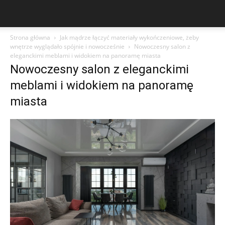
Strona główna
Jak mądrze łączyć materiały wykończeniowe, żeby
wnętrze wyglądało spójnie i nowocześnie
Nowoczesny salon z
eleganckimi meblami i widokiem na panoramę miasta
Nowoczesny salon z eleganckimi
meblami i widokiem na panoramę
miasta