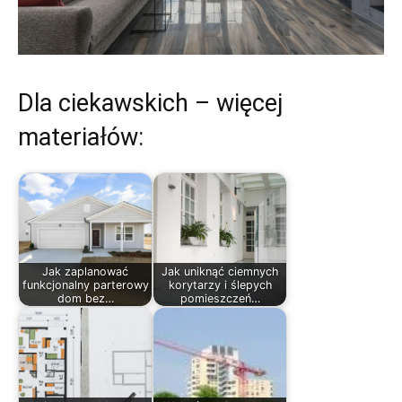
Dla ciekawskich – więcej
materiałów:
Jak zaplanować
Jak uniknąć ciemnych
funkcjonalny parterowy
korytarzy i ślepych
dom bez…
pomieszczeń…