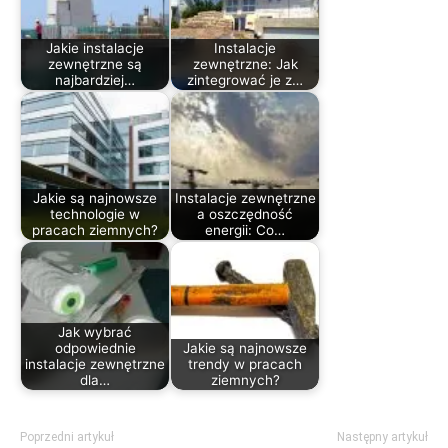
Jakie instalacje
Instalacje
zewnętrzne są
zewnętrzne: Jak
najbardziej…
zintegrować je z…
Jakie są najnowsze
Instalacje zewnętrzne
technologie w
a oszczędność
pracach ziemnych?
energii: Co…
Jak wybrać
odpowiednie
Jakie są najnowsze
instalacje zewnętrzne
trendy w pracach
dla…
ziemnych?
Poprzedni artykuł
Następny artykuł