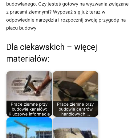
budowlanego. Czy jesteś gotowy na wyzwania ⁢związane‌
z ​pracami ziemnymi? Wyposaż‍ się już teraz ‌w
⁢odpowiednie narzędzia i rozpocznij swoją ⁤przygodę ⁢na
placu budowy!
Dla ciekawskich – więcej
materiałów:
Prace ziemne przy
Prace ziemne przy
budowie kanałów:
budowie centrów
Kluczowe informacje
handlowych:…