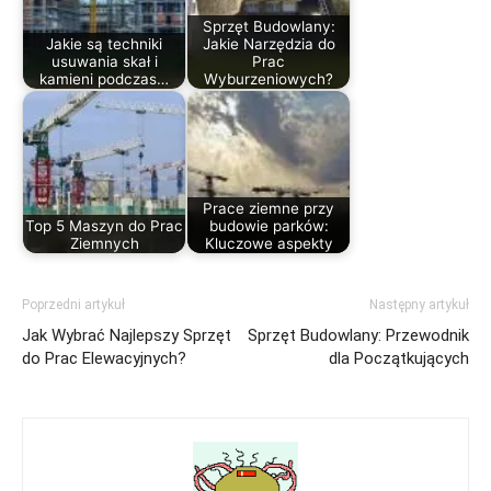
Sprzęt Budowlany:
Jakie są techniki
Jakie Narzędzia do
usuwania skał i
Prac
kamieni podczas…
Wyburzeniowych?
Prace ziemne przy
Top 5 Maszyn do Prac
budowie parków:
Ziemnych
Kluczowe aspekty
Poprzedni artykuł
Następny artykuł
Jak Wybrać Najlepszy Sprzęt
Sprzęt Budowlany: Przewodnik
do Prac Elewacyjnych?
dla Początkujących