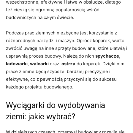
wszechstronne, efektywne i łatwe ‌w obsłudze, dlatego
też⁣ cieszą się ogromną popularnością wśród
budowniczych na całym świecie.
Podczas ​prac ziemnych niezbędne‍ jest korzystanie z
różnorodnych narzędzi ⁢i maszyn. Oprócz koparek, warto
zwrócić uwagę na inne sprzęty budowlane, które‌ ułatwią i
usprawnią proces budowy. Należą do nich​
spychacze
,
ładowarki
,
walcarki
oraz ⁣
ostrza
do koparek. Dzięki nim
prace ziemne będą⁤ szybsze, bardziej precyzyjne i
efektywne, co z pewnością⁤ przyczyni się do sukcesu
każdego⁣ projektu budowlanego.
Wyciągarki do wydobywania
ziemi: jakie wybrać?
W dzisiejszych czasach, przemysł budowlany rozwija się