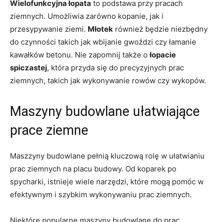
Wielofunkcyjna łopata
⁣to podstawa przy pracach
ziemnych. Umożliwia zarówno kopanie, jak​ i
przesypywanie ziemi.
Młotek
również będzie ‌niezbędny‍
do czynności takich ⁢jak wbijanie gwoździ⁢ czy łamanie
kawałków betonu. Nie zapomnij także o
łopacie
spiczastej
, która przyda się do precyzyjnych prac
ziemnych, takich jak wykonywanie rowów czy wykopów.
Maszyny ⁤budowlane ułatwiające
prace⁢ ziemne
Maszzyny budowlane pełnią kluczową rolę w ułatwianiu
prac ziemnych na ⁣placu budowy. ‌Od koparek po
spycharki, ​istnieje wiele narzędzi, które mogą pomóc w
efektywnym⁣ i szybkim wykonywaniu prac ziemnych.
Niektóre popularne maszyny budowlane do prac