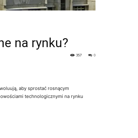
ne na rynku?
357
0
ewoluują, aby sprostać rosnącym
nowościami technologicznymi na rynku