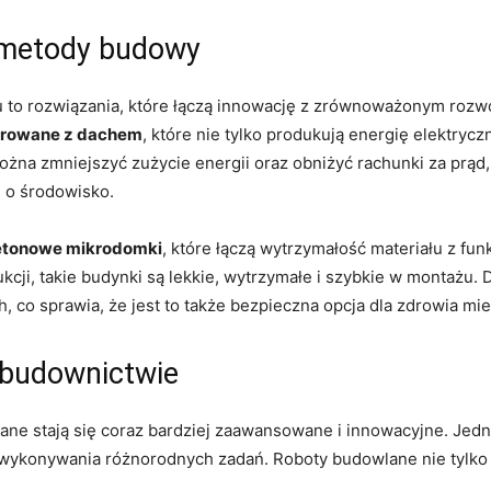
 ‍metody budowy
to‍ rozwiązania, które łączą⁢ innowację z zrównoważonym rozwo
egrowane z dachem
, które nie tylko produkują energię elektryczn
ożna zmniejszyć zużycie energii ‌oraz ‌obniżyć rachunki za prąd
 ‍o środowisko.
etonowe mikrodomki
,​ które łączą wytrzymałość materiału z funk
cji, takie⁤ budynki są lekkie, wytrzymałe i‌ szybkie w montażu. 
 co‌ sprawia,‌ że jest to ‌także bezpieczna opcja dla zdrowia ⁢m
 budownictwie
ne stają się coraz bardziej zaawansowane ​i ‍innowacyjne. ​Jed
 wykonywania różnorodnych‌ zadań. Roboty budowlane nie tylko 