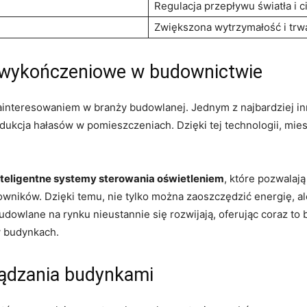
Regulacja‌ przepływu światła i c
Zwiększona wytrzymałość‌ i trw
⁢wykończeniowe w​ budownictwie
⁤zainteresowaniem​ w branży budowlanej. Jednym ‍z najbardziej 
 redukcja hałasów w pomieszczeniach. ⁣Dzięki tej technologii, mie
nteligentne systemy sterowania oświetleniem
, które pozwalają
owników. Dzięki⁢ temu,‌ nie tylko można ‍zaoszczędzić energię, a
owlane‌ na ​rynku nieustannie ⁤się rozwijają,‍ oferując coraz​ t
w⁣ budynkach.
rządzania budynkami