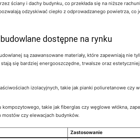
zez ściany ‌i dachy budynku, co przekłada się na niższe rachun
a pozwalają ​odzyskiwać ciepło ⁤z odprowadzanego powietrza, co 
budowlane ‍dostępne na‌ rynku
wlanej są‌ zaawansowane‍ materiały,⁣ które zapewniają nie tylko⁢
 stają ⁤się bardziej ⁢energooszczędne, trwalsze oraz estetyczniej
ściwościach‌ izolacyjnych, takie jak pianki poliuretanowe czy w
 kompozytowego, ‍takie jak fiberglas czy węglowe włókna, zapew
ch mostów czy elewacjach⁤ budynków.
Zastosowanie