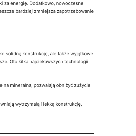
ki za‌ energię.⁤ Dodatkowo, nowoczesne
jeszcze⁣ bardziej zmniejsza​ zapotrzebowanie
 solidną ​konstrukcję, ​ale ⁤także wyjątkowe
sze. ‌Oto kilka najciekawszych ⁣technologii
ełna⁢ mineralna, pozwalają obniżyć zużycie
niają wytrzymałą i lekką konstrukcję,