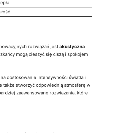
iepła
ałość
innowacyjnych rozwiązań jest
akustyczna
szkańcy mogą cieszyć się ​ciszą​ i spokojem
 na dostosowanie intensywności światła ⁤i
le także ⁣stworzyć ‌odpowiednią atmosferę w
o bardziej zaawansowane rozwiązania, które