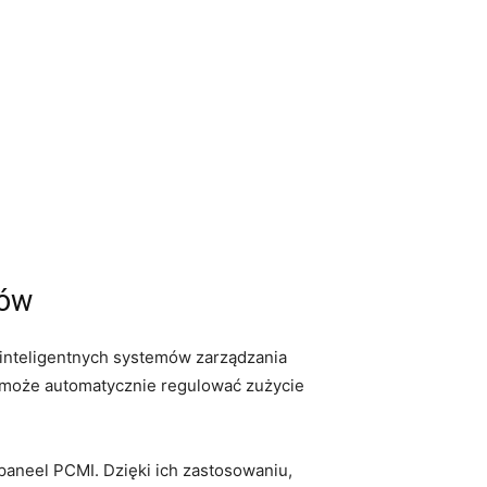
ków
e inteligentnych ​systemów zarządzania
ek może ​automatycznie regulować zużycie
-paneel⁣ PCMI. Dzięki ich zastosowaniu,