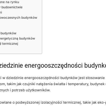
ne na‌ rynku
​ budownictwie
mi
a nowoczesnych budynków
ry budynków
energetyczną budynków
i termicznej
ziedzinie energooszczędności budyn
acji⁢ w dziedzinie energooszczędności budynków ‌jest​ stosowani
, takim ⁢jak ​czujniki natężenia światła i ⁢temperatury, budyn
nych ​i potrzeb​ użytkowników.
dowlane ​o podwyższonej izolacyjności ⁤termicznej,‍ takie jak eko