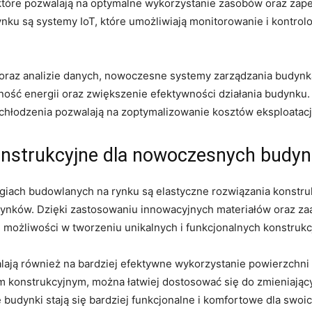
, które pozwalają na optymalne wykorzystanie zasobów‌ oraz‌ za
nku są ⁣systemy IoT, które umożliwiają ⁣monitorowanie i kontro
i oraz analizie danych, ‌nowoczesne systemy zarządzania‌ budynka
ość ⁣energii oraz zwiększenie‌ efektywności‌ działania budynku.⁤ 
chłodzenia pozwalają na zoptymalizowanie ⁣kosztów eksploatacj
onstrukcyjne ‌dla nowoczesnych budy
iach⁣ budowlanych na rynku ‍są elastyczne rozwiązania konstru
ynków. Dzięki zastosowaniu innowacyjnych materiałów oraz‍ 
e możliwości w tworzeniu ⁤unikalnych⁣ i funkcjonalnych konstrukcj
ą również na bardziej efektywne wykorzystanie powierzchni ⁤
om konstrukcyjnym, można łatwiej dostosować się do zmieniają
budynki ⁤stają⁤ się bardziej⁤ funkcjonalne⁣ i komfortowe dla swo