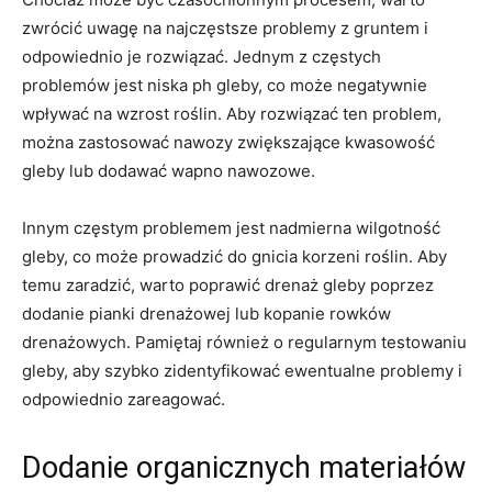
zwrócić uwagę na ⁣najczęstsze​ problemy z gruntem⁣ i
⁣odpowiednio ⁣je rozwiązać. ​Jednym z⁤ częstych⁤
problemów jest ​niska ⁤ph gleby,​ co może negatywnie
‌wpływać ‌na wzrost roślin. Aby rozwiązać ten problem,
można ​zastosować nawozy‍ zwiększające kwasowość
gleby lub dodawać wapno nawozowe.
Innym częstym problemem jest ⁤nadmierna ⁤wilgotność
‌gleby, co⁣ może prowadzić do gnicia korzeni roślin. Aby⁢
temu zaradzić, warto poprawić ⁤drenaż gleby poprzez
dodanie⁣ pianki drenażowej lub kopanie⁣ rowków
drenażowych.⁤ Pamiętaj również o ⁣regularnym testowaniu
gleby, aby ⁣szybko zidentyfikować ewentualne⁣ problemy i⁢
odpowiednio zareagować.
Dodanie organicznych materiałów