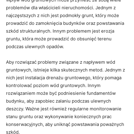
problemów dla ⁣właścicieli nieruchomości. Jednym z
najczęstszych⁣ z nich jest podmokły ⁢grunt,​ który może
prowadzić do⁣ zamoknięcia budynków⁤ oraz‍ powstawania
szkód‌ strukturalnych. ⁣Innym problemem jest ‍erozja
gruntu, która może‍ prowadzić do obsunięć terenu
podczas ulewnych ‍opadów.
Aby rozwiązać⁣ problemy związane z⁤ napływem wód
gruntowych, istnieje kilka ⁣skutecznych⁣ metod. Jednym ⁣z
⁤nich​ jest instalacja‌ drenażu⁣ gruntowego, który pomaga⁢
kontrolować poziom wód gruntowych. Innym‍
rozwiązaniem może być⁢ podniesienie fundamentów
budynku, aby zapobiec zalaniu podczas ulewnych
deszczy. Ważne jest​ również ⁤regularne monitorowanie
stanu ‌gruntu oraz⁢ wykonywanie koniecznych prac
‍konserwacyjnych, aby uniknąć⁢ powstawania⁣ poważnych
⁢szkód.