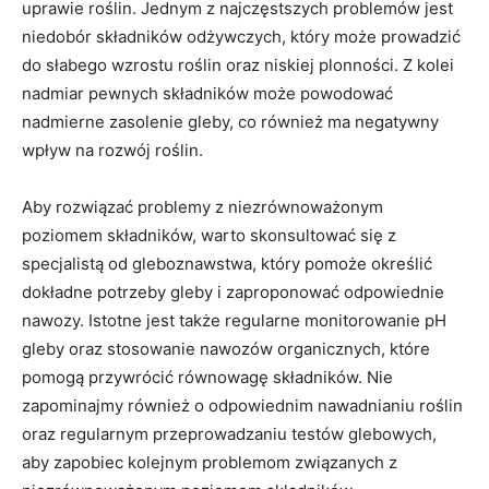
uprawie roślin. Jednym z najczęstszych problemów⁣ jest
niedobór składników odżywczych, który​ może prowadzić
do słabego wzrostu roślin oraz niskiej plonności. ⁣Z ‌kolei
nadmiar ‌pewnych składników może powodować
nadmierne ‍zasolenie gleby,⁤ co​ również‍ ma negatywny
wpływ​ na rozwój​ roślin.
Aby rozwiązać problemy z niezrównoważonym‍
poziomem składników, warto skonsultować⁣ się z‌
specjalistą od gleboznawstwa, który ⁤pomoże określić
dokładne potrzeby gleby⁤ i ​zaproponować odpowiednie
nawozy. Istotne jest także regularne monitorowanie pH​
gleby oraz stosowanie nawozów ⁢organicznych, które
pomogą⁣ przywrócić równowagę składników. Nie
zapominajmy również ⁤o ​odpowiednim nawadnianiu roślin
oraz⁤ regularnym przeprowadzaniu testów glebowych,
⁢aby⁤ zapobiec kolejnym ⁤problemom związanych z