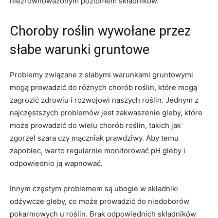
niezrównoważonym poziomem składników.
Choroby roślin wywołane przez
‍słabe warunki gruntowe
Problemy związane z słabymi warunkami gruntowymi
mogą prowadzić ⁣do różnych ‍chorób ⁤roślin, ⁤które ⁤mogą
zagrozić ⁤zdrowiu i rozwojowi naszych roślin. Jednym ‍z​
najczęstszych problemów jest zakwaszenie⁣ gleby, które
może ​prowadzić do wielu chorób roślin, takich⁣ jak
zgorzel szara czy​ mączniak prawdziwy. Aby temu
zapobiec,‍ warto⁢ regularnie monitorować pH gleby i
odpowiednio ją wapnować.
Innym częstym problemem są ‌ubogie w‌ składniki
odżywcze gleby,⁢ co ⁢może prowadzić do niedoborów
pokarmowych u roślin.⁢ Brak odpowiednich ⁤składników