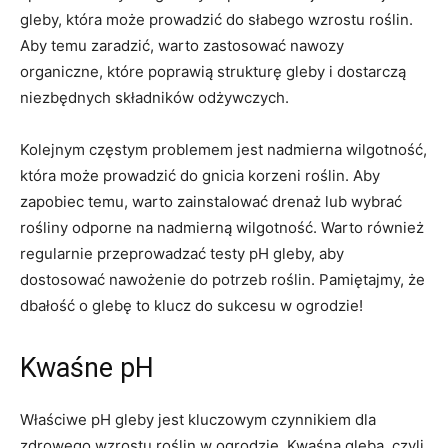
gleby, która może prowadzić ‍do ⁣słabego⁤ wzrostu⁤ roślin.
Aby temu zaradzić, warto ‌zastosować nawozy
organiczne, które⁣ poprawią ⁢strukturę ⁤gleby i ​dostarczą
niezbędnych⁣ składników ‌odżywczych.
Kolejnym częstym problemem jest nadmierna wilgotność,⁣
która może prowadzić do gnicia korzeni roślin. Aby
⁣zapobiec ⁢temu, warto zainstalować drenaż lub wybrać
rośliny odporne⁢ na ‌nadmierną wilgotność. Warto również
regularnie​ przeprowadzać testy pH ⁣gleby, aby⁣
dostosować nawożenie do ‌potrzeb roślin. Pamiętajmy, że
dbałość o glebę ​to klucz do sukcesu w ⁤ogrodzie!
Kwaśne pH
Właściwe pH gleby jest kluczowym ‌czynnikiem dla
zdrowego ‌wzrostu​ roślin w ogrodzie. Kwaśna ⁤gleba, czyli