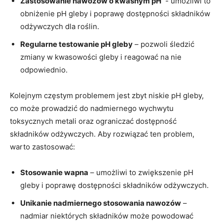
Zastosowanie nawozów ‌o kwaśnym ‍pH
​ -⁢ umożliwi to
obniżenie ‍pH gleby‌ i poprawę⁣ dostępności składników⁤
odżywczych ⁣dla ‍roślin.
Regularne ​testowanie pH gleby
– pozwoli śledzić
zmiany w kwasowości gleby ‌i reagować‍ na‌ nie
odpowiednio.
Kolejnym częstym problemem⁣ jest zbyt⁢ niskie pH ⁣gleby,
⁢co może prowadzić do nadmiernego⁣ wychwytu⁣
toksycznych metali oraz⁤ ograniczać ⁢dostępność‍
składników odżywczych.⁤ Aby rozwiązać ten problem,
warto zastosować:
Stosowanie wapna
– umożliwi to zwiększenie ⁤pH
gleby⁣ i⁤ poprawę​ dostępności składników odżywczych.
Unikanie nadmiernego stosowania nawozów
–
⁣nadmiar niektórych ‍składników‌ może powodować