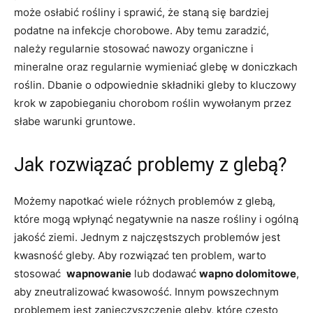
może osłabić rośliny i​ sprawić, że⁣ staną się‍ bardziej
podatne na infekcje chorobowe. Aby temu zaradzić,
należy regularnie⁢ stosować​ nawozy organiczne i
mineralne oraz‍ regularnie wymieniać glebę w doniczkach
roślin. Dbanie o odpowiednie składniki ⁤gleby to kluczowy
krok ⁢w zapobieganiu chorobom‍ roślin wywołanym⁢ przez
słabe warunki gruntowe.
Jak rozwiązać problemy z ‌glebą?
Możemy napotkać wiele różnych problemów z glebą,
⁣które mogą wpłynąć negatywnie na ⁤nasze ⁤rośliny i​ ogólną
jakość ziemi. ⁢Jednym z⁢ najczęstszych⁣ problemów jest
⁤kwasność gleby. Aby rozwiązać ten ‌problem, warto
stosować ⁤
wapnowanie
lub dodawać
wapno dolomitowe
,
‌aby‍ zneutralizować kwasowość. Innym powszechnym
problemem⁣ jest​ zanieczyszczenie⁤ gleby,⁢ które często