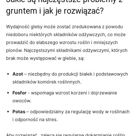
gruntem i jak‌ je rozwiązać?
Wydajność gleby może zostać zredukowana ⁣z powodu
niedoboru ⁣niektórych składników ‌odżywczych, co może
⁢prowadzić⁤ do słabszego wzrostu roślin‌ i mniejszych
‌plonów.‌ Najczęstszymi składnikami⁤ odżywczymi, których
⁤brak ​może występować⁤ w glebie, są:
Azot
– niezbędny do produkcji białek⁢ i ⁤podstawowych
składników komórek roślinnych.
Fosfor
-‍ wspomaga wzrost korzeni i dojrzewanie
owoców.
Potas
– odpowiedzialny za regulację ⁢wody w roślinach⁢
i⁢ odporność na​ stres.
Aby ⁣rozwiązać , ⁣zaleca się regularne ‌dokarmianie roślin