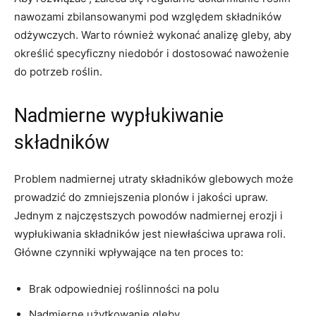
nawozami ‌zbilansowanymi ‍pod​ względem składników
odżywczych. Warto‍ również⁢ wykonać ‍analizę gleby,⁢ aby
określić specyficzny⁣ niedobór i dostosować​ nawożenie
do potrzeb roślin.
Nadmierne ‌wypłukiwanie‍
składników
Problem nadmiernej ⁤utraty składników glebowych może
prowadzić do‌ zmniejszenia plonów i jakości upraw.⁢
Jednym⁣ z najczęstszych powodów nadmiernej​ erozji i
⁢wypłukiwania składników jest⁢ niewłaściwa uprawa roli.⁣
Główne czynniki wpływające ⁢na ⁤ten proces ‍to:
Brak ‌odpowiedniej roślinności na polu
Nadmierne użytkowanie ⁤gleby