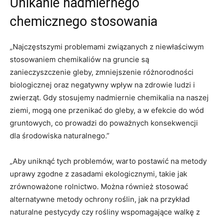
Unikanie nadmiernego
chemicznego ⁢stosowania
„Najczęstszymi problemami ⁢związanych z niewłaściwym‌
stosowaniem chemikaliów⁢ na ⁤gruncie są
zanieczyszczenie​ gleby,⁣ zmniejszenie ⁤różnorodności
⁤biologicznej oraz negatywny wpływ na zdrowie⁢ ludzi i
zwierząt. Gdy stosujemy nadmiernie chemikalia na naszej
ziemi, mogą one przenikać do ​gleby,‌ a w efekcie ⁤do⁤ wód
gruntowych, co prowadzi do poważnych konsekwencji‌
dla środowiska​ naturalnego.”
„Aby uniknąć tych problemów, warto postawić na metody
uprawy zgodne z zasadami ekologicznymi, takie ‌jak
‍zrównoważone ⁢rolnictwo. Można⁣ również stosować
alternatywne ⁣metody ochrony roślin, ⁢jak na ⁣przykład
naturalne ⁢pestycydy czy‌ rośliny​ wspomagające walkę z