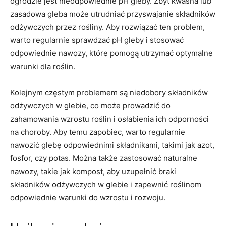
ogrodzie jest nieodpowiednie pH gleby.​ Zbyt kwaśna lub
zasadowa gleba może utrudniać⁤ przyswajanie składników​
odżywczych przez rośliny. Aby rozwiązać ten ⁢problem,
warto regularnie ‍sprawdzać pH⁣ gleby i stosować
odpowiednie nawozy, które pomogą utrzymać optymalne
warunki⁣ dla roślin.
Kolejnym⁤ częstym problemem są‍ niedobory składników
odżywczych w glebie, co ⁤może ‍prowadzić do
zahamowania ‍wzrostu roślin i ‍osłabienia ich⁢ odporności
⁤na choroby. Aby⁣ temu ⁤zapobiec, warto regularnie
nawozić glebę‍ odpowiednimi ⁢składnikami, takimi jak azot,
fosfor,‍ czy‌ potas. Można ​także zastosować naturalne
‌nawozy,​ takie ⁣jak kompost, aby uzupełnić braki
składników odżywczych⁤ w glebie i⁢ zapewnić roślinom‍
odpowiednie warunki⁤ do ⁢wzrostu i‍ rozwoju.