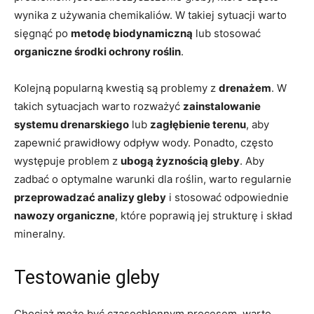
wynika z ‌używania ‍chemikaliów. W takiej sytuacji⁢ warto
sięgnąć po
metodę biodynamiczną
lub stosować⁢
organiczne środki ochrony roślin
.
Kolejną popularną kwestią​ są problemy z⁣
drenażem
. W
takich sytuacjach⁤ warto ⁤rozważyć⁣
zainstalowanie⁤
systemu​ drenarskiego
⁣lub
zagłębienie terenu
, aby
zapewnić prawidłowy odpływ wody. Ponadto, często​
występuje problem z‌
ubogą żyznością gleby
. Aby
zadbać o optymalne warunki dla ‌roślin, warto ⁣regularnie
przeprowadzać analizy ⁤gleby
i ‍stosować ⁤odpowiednie‍
nawozy ⁤organiczne
, które poprawią‌ jej‌ strukturę i skład
‍mineralny.
Testowanie gleby
Chociaż‍ może być ⁢czasochłonnym procesem, ⁤warto