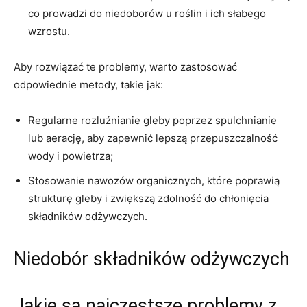
co ⁢prowadzi⁢ do ⁣niedoborów u roślin ‌i ⁣ich⁤ słabego
⁣wzrostu.
Aby⁣ rozwiązać te‌ problemy, warto zastosować
odpowiednie​ metody, takie​ jak:
Regularne rozluźnianie⁤ gleby​ poprzez spulchnianie
lub aerację, aby zapewnić lepszą ⁢przepuszczalność
wody​ i powietrza;
Stosowanie​ nawozów ​organicznych,‍ które poprawią ​
strukturę gleby ‍i‌ zwiększą zdolność do chłonięcia
składników ⁣odżywczych.
Niedobór składników odżywczych
Jakie są najczęstsze problemy z