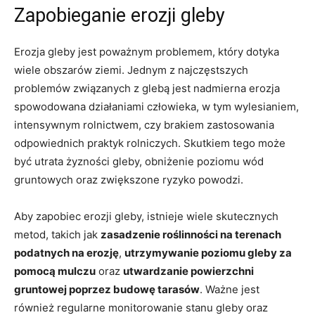
Zapobieganie erozji gleby
Erozja gleby​ jest poważnym problemem, który dotyka
‌wiele‌ obszarów ziemi.​ Jednym z najczęstszych
problemów związanych ⁣z glebą jest nadmierna⁣ erozja
spowodowana ‌działaniami człowieka,⁣ w tym wylesianiem,
intensywnym rolnictwem,‍ czy ‌brakiem zastosowania
odpowiednich praktyk rolniczych. ‍Skutkiem tego⁣ może
być⁢ utrata żyzności​ gleby, obniżenie poziomu ⁢wód
gruntowych oraz zwiększone ryzyko powodzi.
Aby zapobiec erozji gleby, istnieje ⁣wiele skutecznych
metod, takich jak
zasadzenie roślinności ‍na terenach
podatnych na erozję
,
utrzymywanie poziomu gleby ​za
pomocą mulczu
oraz⁢
utwardzanie‍ powierzchni
gruntowej poprzez budowę tarasów
. ​Ważne jest
również‌ regularne​ monitorowanie stanu‍ gleby oraz