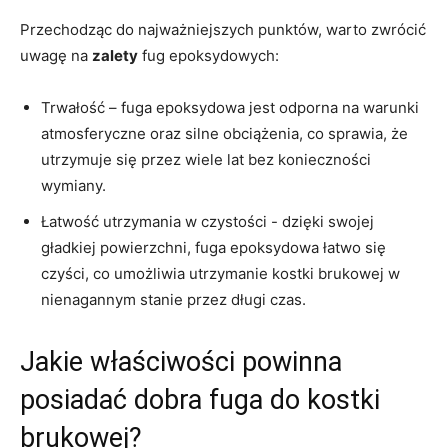
Przechodząc do najważniejszych⁤ punktów, warto zwrócić
uwagę‌ na
zalety
fug epoksydowych:
Trwałość – fuga‌ epoksydowa jest ⁢odporna ​na⁤ warunki⁢
atmosferyczne oraz silne obciążenia, co sprawia, że​
utrzymuje​ się‌ przez‌ wiele lat bez ​konieczności⁣
wymiany.
Łatwość utrzymania⁢ w czystości ⁢- dzięki swojej
gładkiej powierzchni, fuga‌ epoksydowa łatwo ⁢się
⁣czyści, co⁣ umożliwia utrzymanie‌ kostki brukowej w
nienagannym stanie przez długi‌ czas.
Jakie właściwości powinna
posiadać ⁤dobra fuga ​do ⁣kostki
brukowej?