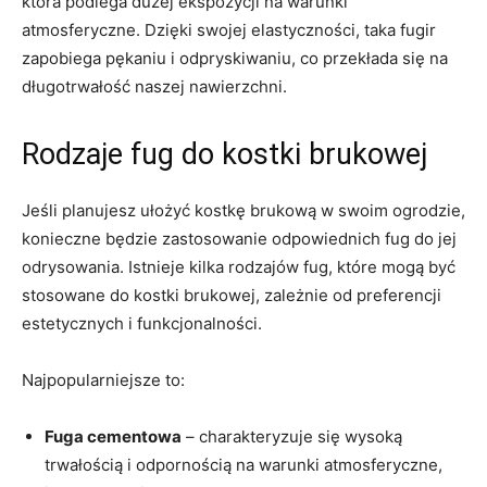
która​ podlega dużej⁤ ekspozycji na warunki⁢
atmosferyczne. Dzięki swojej elastyczności, taka fugir
zapobiega pękaniu⁣ i odpryskiwaniu, co przekłada się na
długotrwałość naszej nawierzchni.
Rodzaje fug do kostki brukowej
Jeśli planujesz ułożyć kostkę⁤ brukową w swoim ⁤ogrodzie,
⁣konieczne będzie‌ zastosowanie ‌odpowiednich⁣ fug do jej
odrysowania. Istnieje kilka rodzajów fug, ‌które mogą ⁤być
stosowane do ​kostki brukowej, ‍zależnie ⁣od preferencji‌
estetycznych i funkcjonalności.
Najpopularniejsze to:
Fuga ⁣cementowa
– charakteryzuje ⁤się wysoką
trwałością i odpornością ⁢na warunki atmosferyczne,