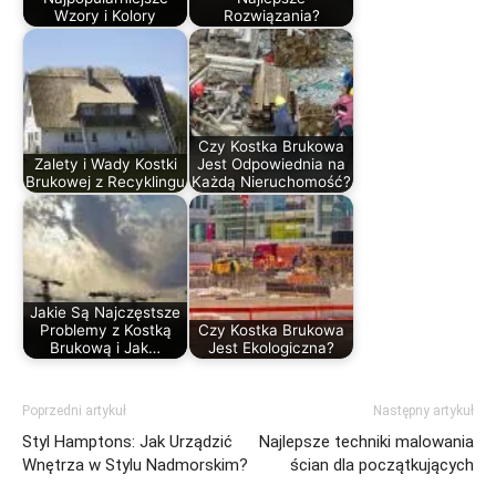
Wzory i Kolory
Rozwiązania?
Czy Kostka Brukowa
Zalety i Wady Kostki
Jest Odpowiednia na
Brukowej z Recyklingu
Każdą Nieruchomość?
Jakie Są Najczęstsze
Problemy z Kostką
Czy Kostka Brukowa
Brukową i Jak…
Jest Ekologiczna?
Poprzedni artykuł
Następny artykuł
Styl Hamptons: Jak Urządzić
Najlepsze techniki malowania
Wnętrza w Stylu Nadmorskim?
ścian dla początkujących