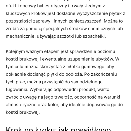
efekt końcowy był ‍estetyczny⁢ i trwały. Jednym​ z⁢
kluczowych‍ kroków jest dokładne wyczyszczenie płytek ‌z
⁤pozostałości zaprawy i innych zanieczyszczeń.⁢ Można to‍
zrobić za pomocą ​specjalnych środków chemicznych lub
mechanicznie,‍ używając ⁣szczotki lub szpachelki.
Kolejnym ważnym etapem jest ‌sprawdzenie poziomu
kostki ⁣brukowej i ewentualne uzupełnienie ubytków. W‌
tym‌ celu można​ skorzystać ⁣z młotka gumowego, ‌aby
dokładnie docisnąć płytki do⁤ podłoża. Po ‌zakończeniu‍
tych‍ prac,⁢ można⁣ przystąpić do samodzielnego
fugowania. Wybierając ‍odpowiedni ‌produkt, warto
zwrócić uwagę na jego ​trwałość, odporność na warunki
atmosferyczne oraz‍ kolor,⁤ aby⁢ idealnie ⁣dopasować go ⁤do
kostki brukowej.
Krok po kroku: jak prawidłowo