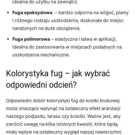
idealna do użytku na ⁢zewnątrz.
Fuga ⁤epoksydowa
‍ – bardzo odporna na wilgoć, plamy
i różnego rodzaju‌ uszkodzenia, doskonała do ⁢miejsc
narażonych ⁤na‌ duże obciążenia.
Fuga polimerowa
– elastyczna⁤ i ​łatwa w ‍aplikacji,
idealna do zastosowania w miejscach podatnych⁢ na
uszkodzenia mechaniczne.
Kolorystyka fug – jak‍ wybrać
odpowiedni⁤ odcień?
Odpowiedni dobór kolorystyki fug do⁤ kostki brukowej
może znacząco wpłynąć⁤ na ostateczny efekt aranżacji
naszego podjazdu, tarasu czy ścieżki. Ważne jest, aby
zwrócić uwagę na kilka istotnych kwestii,​ które⁤ będą
‍miały⁢ wpływ na ostateczny wygląd naszej ⁢nawierzchni.‍