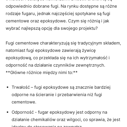
‍odpowiednio dobrane fugi. Na rynku dostępne są różne⁤
rodzaje fugaru, jednak najczęściej⁤ spotykane są fugi
cementowe oraz epoksydowe.⁢ Czym się ⁤różnią i jak
‌wybrać najlepszą opcję⁤ dla swojego projektu?
Fugi cementowe charakteryzują się ⁢tradycyjnym składem,
natomiast fugi ⁣epoksydowe zawierają żywicę
epoksydową, co przekłada się‍ na‌ ich wytrzymałość i
⁣odporność ​na działanie​ czynników zewnętrznych.
**Główne różnice między nimi to:**
Trwałość – fugi epoksydowe są ⁣znacznie bardziej
odporne na ścieranie i przebarwienia niż fugi
cementowe.
Odporność ⁤- fugar epoksydowy jest ‍odporny na
działanie chemikaliów⁢ oraz wilgoci, ⁣co sprawia, że jest
idealny do ⁢stosowania ‍na zewnątrz.