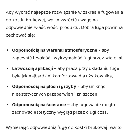
Aby wybrać najlepsze rozwiązanie w zakresie fugowania
do kostki‌ brukowej, warto​ zwrócić uwagę na
odpowiednie właściwości produktu.‍ Dobra fuga powinna ​
cechować​ się:
Odpornością na ⁢warunki atmosferyczne
⁣- aby
⁤zapewnić trwałość i ⁢wytrzymałość fugi przez ⁢wiele ‌lat,
Łatwością aplikacji
– aby praca przy⁣ układaniu fuge
była jak najbardziej komfortowa​ dla użytkownika,
Odpornością na⁤ pleśń i grzyby
⁢- aby uniknąć
nieestetycznych przebarwień⁢ i zniszczeń,
Odpornością⁣ na‌ ścieranie
– ⁢aby fugowanie mogło
zachować estetyczny ⁣wygląd przez ⁣długi czas.
Wybierając odpowiednią⁤ fugę⁢ do kostki brukowej, warto