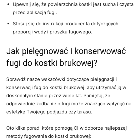
Upewnij się, że powierzchnia kostki ⁣jest‌ sucha‍ i ‌czysta
przed aplikacją fugi.
Stosuj ⁣się do ⁣instrukcji producenta⁢ dotyczących
proporcji wody i proszku fugowego.
Jak ⁢pielęgnować i konserwować
fugi do kostki brukowej?
Sprawdź nasze​ wskazówki dotyczące pielęgnacji‌ i⁢
konserwacji fug ⁢do⁤ kostki brukowej,⁢ aby utrzymać ją w
doskonałym​ stanie przez wiele lat. ⁤Pamiętaj, że‌
odpowiednie zadbanie o⁤ fugi może znacząco wpłynąć na
estetykę Twojego podjazdu⁤ czy ⁤tarasu.
Oto ‌kilka‍ porad, które pomogą Ci w doborze najlepszej​
metody fugowania ⁤do ‍kostki ⁢brukowej: