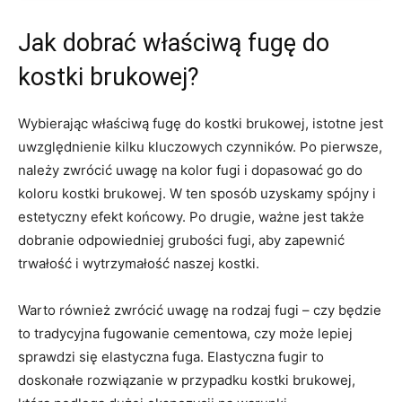
Jak dobrać właściwą fugę ​do
kostki​ brukowej?
Wybierając właściwą fugę do kostki brukowej,​ istotne⁣ jest
uwzględnienie kilku kluczowych czynników. Po pierwsze,
należy zwrócić uwagę ​na kolor fugi ⁤i ⁣dopasować ‍go ‌do
koloru kostki ⁢brukowej. W⁣ ten sposób⁤ uzyskamy spójny i
estetyczny efekt końcowy. Po drugie, ważne jest także
dobranie odpowiedniej grubości fugi, aby zapewnić
⁢trwałość i wytrzymałość naszej⁤ kostki.
Warto również‍ zwrócić uwagę ⁢na‍ rodzaj fugi‍ – czy będzie
to tradycyjna fugowanie ⁤cementowa, czy⁣ może⁢ lepiej‍
sprawdzi się elastyczna⁢ fuga. Elastyczna fugir to
doskonałe rozwiązanie w⁢ przypadku kostki brukowej,