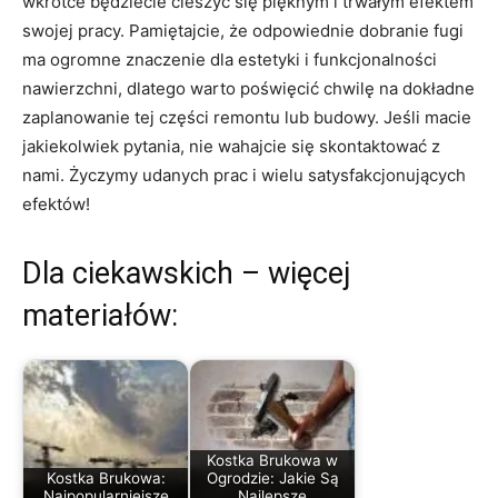
wkrótce będziecie cieszyć się pięknym i trwałym efektem
swojej pracy. Pamiętajcie, ⁢że odpowiednie‍ dobranie fugi
ma ogromne znaczenie dla estetyki i ‌funkcjonalności
nawierzchni, dlatego‍ warto ​poświęcić⁤ chwilę na dokładne
zaplanowanie⁢ tej części remontu⁣ lub budowy. Jeśli macie
jakiekolwiek ‍pytania, nie wahajcie się skontaktować z
nami. Życzymy ‍udanych prac⁤ i wielu satysfakcjonujących
efektów!
Dla ciekawskich – więcej
materiałów:
Kostka Brukowa w
Kostka Brukowa:
Ogrodzie: Jakie Są
Najpopularniejsze
Najlepsze