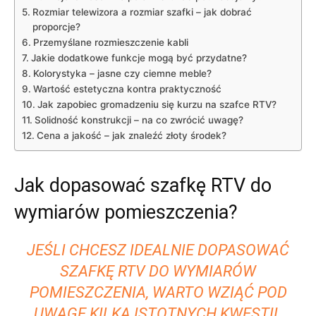
Rozmiar ‌telewizora a‍ rozmiar szafki – jak dobrać
proporcje?
Przemyślane rozmieszczenie kabli
Jakie ​dodatkowe funkcje mogą ⁤być‍ przydatne?
Kolorystyka‌ – jasne czy ciemne meble?
Wartość ⁢estetyczna kontra ‌praktyczność
Jak zapobiec gromadzeniu ‌się kurzu na szafce RTV?
Solidność konstrukcji – na​ co ​zwrócić ⁢uwagę?
Cena a jakość – ‍jak ⁤znaleźć złoty środek?
Jak dopasować szafkę⁣ RTV ‌do
wymiarów pomieszczenia?
JEŚLI CHCESZ IDEALNIE DOPASOWAĆ
SZAFKĘ RTV DO WYMIARÓW
POMIESZCZENIA, WARTO WZIĄĆ POD‌
UWAGĘ KILKA ISTOTNYCH KWESTII.