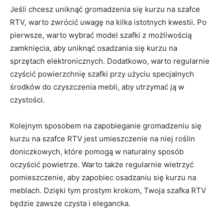
Jeśli⁢ chcesz uniknąć‌ gromadzenia się kurzu⁣ na szafce
RTV,⁤ warto zwrócić‍ uwagę na ⁣kilka istotnych kwestii. Po
pierwsze, ⁢warto wybrać model szafki z możliwością‍
zamknięcia, aby uniknąć osadzania się​ kurzu na
⁢sprzętach elektronicznych.‌ Dodatkowo, warto regularnie
czyścić ‌powierzchnię szafki‌ przy użyciu specjalnych
środków do czyszczenia mebli, aby utrzymać ją ⁣w⁢
czystości.
Kolejnym ​sposobem na zapobieganie gromadzeniu się
kurzu na szafce⁤ RTV jest umieszczenie na niej​ roślin⁣
doniczkowych, które pomogą w ⁢naturalny sposób
oczyścić ⁢powietrze. Warto także regularnie wietrzyć
pomieszczenie, aby‌ zapobiec osadzaniu⁣ się kurzu ⁢na
meblach.​ Dzięki tym ⁢prostym krokom,⁤ Twoja szafka RTV
będzie zawsze ​czysta i elegancka.