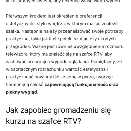
kilka ​istotnych kwestii, aby dokonać właściwego wyboru.
Pierwszym krokiem jest określenie⁢ preferencji‍
estetycznych ⁣i stylu wnętrza, w⁤ którym ma się znaleźć
szafka.‍ Następnie należy przeanalizować swoje potrzeby⁢
praktyczne, takie jak ilość półek, szuflad‌ czy ukrytych
przegródek.⁣ Ważne jest również uwzględnienie rozmiaru
telewizora, który ⁣ma znaleźć się na szafce RTV,‌ aby
zachować proporcje i wygodę oglądania. Pamiętajmy,​ że
w ostatecznym rozrachunku wartość estetyczna ​i
⁤praktyczność powinny iść⁢ ze sobą​ w‍ parze, tworząc
harmonijną całość
zapewniającą funkcjonalność oraz
piękny wygląd
.
Jak zapobiec gromadzeniu ‌się
kurzu na szafce RTV?