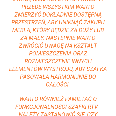
PRZEDE WSZYSTKIM WARTO‍
ZMIERZYĆ DOKŁADNIE ‌DOSTĘPNĄ
PRZESTRZEŃ, ABY UNIKNĄĆ⁤ ZAKUPU
MEBLA, KTÓRY ‍BĘDZIE ‍ZA⁤ DUŻY LUB
ZA MAŁY. NASTĘPNIE WARTO
ZWRÓCIĆ UWAGĘ NA KSZTAŁT
POMIESZCZENIA ORAZ
ROZMIESZCZENIE INNYCH
ELEMENTÓW⁢ WYSTROJU, ABY ‌SZAFKA
PASOWAŁA HARMONIJNIE DO
CAŁOŚCI.
WARTO RÓWNIEŻ PAMIĘTAĆ O
FUNKCJONALNOŚCI⁢ SZAFKI RTV ‌-
NALEŻY ZASTANOWIĆ​ SIĘ, CZY