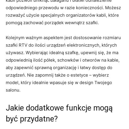
kabli pozwoli uniknąć bałaganu‍ i ułatwi‍ odnalezienie‌
odpowiedniego przewodu w razie konieczności. Możesz
⁣rozważyć użycie specjalnych ⁢organizatorów kabli, które
pomogą zachować ⁤porządek wewnątrz ⁣szafki.
Kolejnym⁣ ważnym‍ aspektem jest dostosowanie rozmiaru
szafki RTV ‍do ilości urządzeń‍ elektronicznych, których
⁢używasz. Wybierając idealną szafkę, upewnij się, że ma
odpowiednią ilość półek, schowków i otworów na kable,
‌aby ‍zapewnić sprawną‍ organizację i ⁣łatwy ⁣dostęp do
urządzeń. Nie zapomnij ⁣także ‍o estetyce – wybierz
model, który idealnie wpasuje się w design ‌Twojego
salonu.
Jakie ​dodatkowe funkcje mogą
⁤być‍ przydatne?