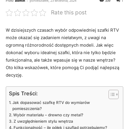
Przez
admin
-
poniedziałek, 23 września, 2024
339
1
Rate this post
W dzisiejszych czasach⁢ wybór odpowiedniej ‌szafki RTV
może okazać się zadaniem niełatwym, z uwagi ​na
ogromną różnorodność dostępnych modeli. Jak⁤ więc
dokonać wyboru idealnej szafki, która nie ‌tylko będzie‌
funkcjonalna, ale także ⁢wpasuje się ⁢w nasze⁣ wnętrze?
Oto kilka wskazówek, które pomogą Ci podjąć ⁣najlepszą
decyzję.
Spis Treści:
Jak dopasować szafkę⁣ RTV ‌do wymiarów
pomieszczenia?
Wybór materiału – drewno czy metal?
Z uwzględnieniem stylu ⁢wnętrza
Funkcjonalność – ile półek ⁣i szuflad potrzebujemy?