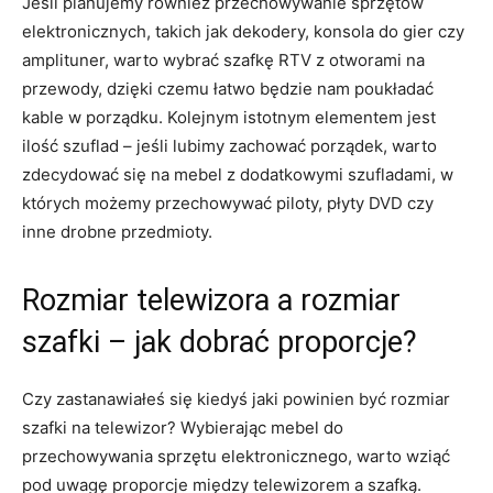
Jeśli planujemy również przechowywanie sprzętów
elektronicznych, takich ​jak dekodery, konsola do ⁢gier ⁢czy
amplituner, warto ​wybrać szafkę RTV​ z ⁣otworami ‍na
⁤przewody, dzięki czemu łatwo⁣ będzie nam poukładać​
kable w porządku. ‌Kolejnym istotnym ‌elementem jest
ilość szuflad – jeśli lubimy zachować porządek, warto
zdecydować się na mebel z dodatkowymi‍ szufladami,⁣ w
których możemy ⁢przechowywać piloty, płyty ⁤DVD czy⁢
inne drobne przedmioty.
Rozmiar ‌telewizora a‍ rozmiar
szafki – jak dobrać proporcje?
Czy zastanawiałeś się kiedyś‌ jaki powinien‌ być rozmiar
szafki ‍na telewizor? Wybierając mebel do
przechowywania sprzętu elektronicznego, warto⁤ wziąć
pod uwagę proporcje między⁤ telewizorem a szafką.