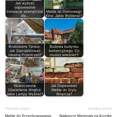
Jak wybrać
odpowiednie
instalacje zewnętrzne
Meble do Domowego
dla…
Kina: Jakie Wybierać?
Brukowane Tarasy:
Budowa budynku
Jak Zaprojektować
komercyjnego: Co
Idealną Przestrzeń?
musisz wiedzieć?
Nowoczesne
Jak Dopasować
Oświetlenie Wnętrz:
Meble do Stylu
Jakie Lampy Wybrać?
Wnętrza?
Poprzedni artykuł
Następny artykuł
Meble do Przechowywania:
Najlepsze Materiały na Kostkę