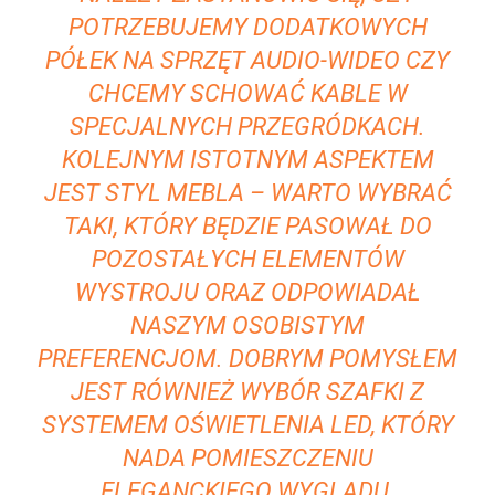
POTRZEBUJEMY DODATKOWYCH
⁣PÓŁEK NA SPRZĘT‍ AUDIO-WIDEO CZY
CHCEMY SCHOWAĆ KABLE W⁣
SPECJALNYCH PRZEGRÓDKACH.
KOLEJNYM‌ ISTOTNYM ASPEKTEM
JEST STYL MEBLA – WARTO WYBRAĆ
TAKI, KTÓRY BĘDZIE​ PASOWAŁ DO
POZOSTAŁYCH ELEMENTÓW
WYSTROJU ORAZ ODPOWIADAŁ
⁣NASZYM OSOBISTYM
PREFERENCJOM. DOBRYM POMYSŁEM
JEST RÓWNIEŻ‌ WYBÓR SZAFKI ⁤Z
⁣SYSTEMEM OŚWIETLENIA LED, KTÓRY
NADA POMIESZCZENIU
ELEGANCKIEGO WYGLĄDU.