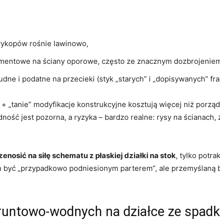
wykopów rośnie lawinowo,
amentowe na ściany oporowe, często ze znacznym dozbrojenie
trudne i podatne na przecieki (styk „starych” i „dopisywanych” f
 + „tanie” modyfikacje konstrukcyjne kosztują więcej niż porz
ość jest pozorna, a ryzyka – bardzo realne: rysy na ścianach, 
zenosić na siłę schematu z płaskiej działki na stok
, tylko potr
n być „przypadkowo podniesionym parterem”, ale przemyślaną 
untowo-wodnych na działce ze spad