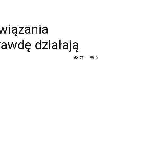
związania
awdę działają
77
0