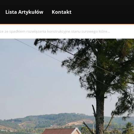
Lista Artykułów
Kontakt
łce ze spadkiem rozwiązania konstrukcyjne stanu surowego które...