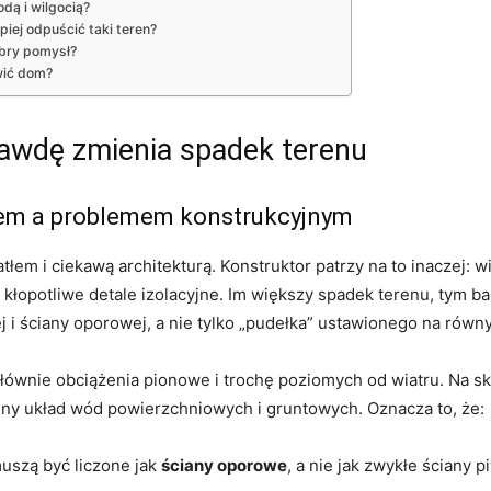
dą i wilgocią?
piej odpuścić taki teren?
obry pomysł?
wić dom?
awdę zmienia spadek terenu
iem a problemem konstrukcyjnym
tłem i ciekawą architekturą. Konstruktor patrzy na to inaczej: w
 kłopotliwe detale izolacyjne. Im większy spadek terenu, tym b
j i ściany oporowej, a nie tylko „pudełka” ustawionego na równ
głównie obciążenia pionowe i trochę poziomych od wiatru. Na s
y układ wód powierzchniowych i gruntowych. Oznacza to, że:
uszą być liczone jak
ściany oporowe
, a nie jak zwykłe ściany p