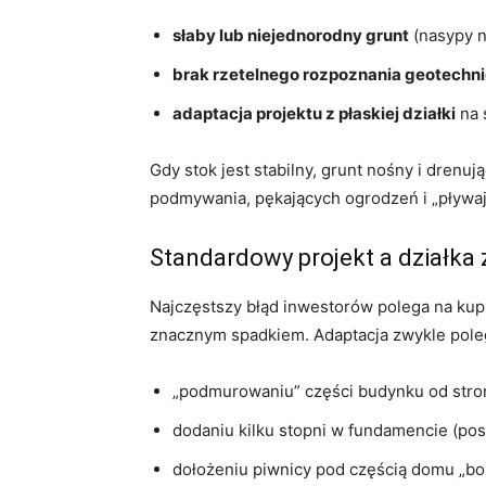
słaby lub niejednorodny grunt
(nasypy n
brak rzetelnego rozpoznania geotechn
adaptacja projektu z płaskiej działki
na 
Gdy stok jest stabilny, grunt nośny i drenu
podmywania, pękających ogrodzeń i „pływają
Standardowy projekt a działka 
Najczęstszy błąd inwestorów polega na ku
znacznym spadkiem. Adaptacja zwykle pole
„podmurowaniu” części budynku od stro
dodaniu kilku stopni w fundamencie (po
dołożeniu piwnicy pod częścią domu „bo i