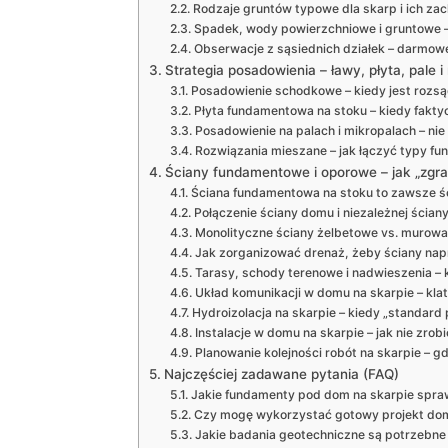
Rodzaje gruntów typowe dla skarp i ich za
Spadek, wody powierzchniowe i gruntowe 
Obserwacje z sąsiednich działek – darmow
Strategia posadowienia – ławy, płyta, pale 
Posadowienie schodkowe – kiedy jest rozsą
Płyta fundamentowa na stoku – kiedy fakty
Posadowienie na palach i mikropalach – nie
Rozwiązania mieszane – jak łączyć typy 
Ściany fundamentowe i oporowe – jak „zgrać
Ściana fundamentowa na stoku to zawsze ści
Połączenie ściany domu i niezależnej ścian
Monolityczne ściany żelbetowe vs. murowa
Jak zorganizować drenaż, żeby ściany na
Tarasy, schody terenowe i nadwieszenia –
Układ komunikacji w domu na skarpie – kla
Hydroizolacja na skarpie – kiedy „standard
Instalacje w domu na skarpie – jak nie zrobi
Planowanie kolejności robót na skarpie – 
Najczęściej zadawane pytania (FAQ)
Jakie fundamenty pod dom na skarpie sprawd
Czy mogę wykorzystać gotowy projekt domu
Jakie badania geotechniczne są potrzebne