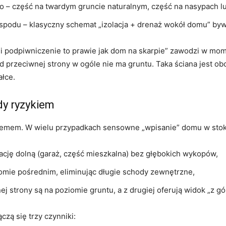
 – część na twardym gruncie naturalnym, część na nasypach lub
 spodu – klasyczny schemat „izolacja + drenaż wokół domu” by
 i podpiwniczenie to prawie jak dom na skarpie” zawodzi w mo
 przeciwnej strony w ogóle nie ma gruntu. Taka ściana jest ob
ałce.
dy ryzykiem
blemem. W wielu przypadkach sensowne „wpisanie” domu w stok
ację dolną (garaż, część mieszkalna) bez głębokich wykopów,
mie pośrednim, eliminując długie schody zewnętrzne,
ej strony są na poziomie gruntu, a z drugiej oferują widok „z gó
zą się trzy czynniki: