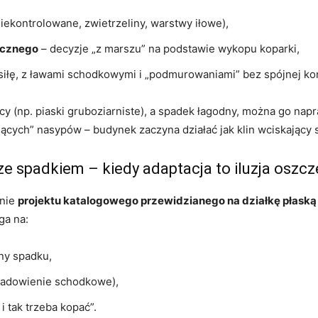
iekontrolowane, zwietrzeliny, warstwy iłowe),
icznego
– decyzje „z marszu” na podstawie wykopu koparki,
siłę, z ławami schodkowymi i „podmurowaniami” bez spójnej kon
jący (np. piaski gruboziarniste), a spadek łagodny, można go na
cych” nasypów – budynek zaczyna działać jak klin wciskający s
ze spadkiem – kiedy adaptacja to iluzja oszc
pnie
projektu katalogowego przewidzianego na działkę płaską
ga na:
ny spadku,
sadowienie schodkowe),
 tak trzeba kopać”.