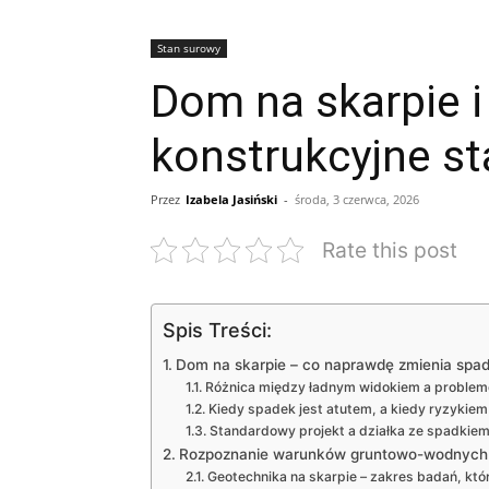
Stan surowy
Dom na skarpie i
konstrukcyjne s
Przez
Izabela Jasiński
-
środa, 3 czerwca, 2026
Rate this post
Spis Treści:
Dom na skarpie – co naprawdę zmienia spad
Różnica między ładnym widokiem a proble
Kiedy spadek jest atutem, a kiedy ryzykiem
Standardowy projekt a działka ze spadkiem 
Rozpoznanie warunków gruntowo-wodnych n
Geotechnika na skarpie – zakres badań, któ