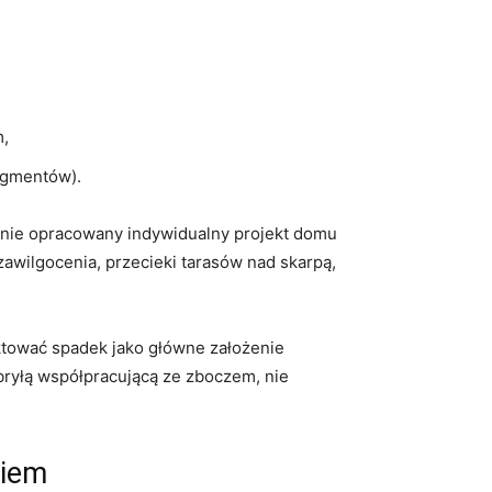
m,
ragmentów).
ądnie opracowany indywidualny projekt domu
zawilgocenia, przecieki tarasów nad skarpą,
aktować spadek jako główne założenie
bryłą współpracującą ze zboczem, nie
kiem