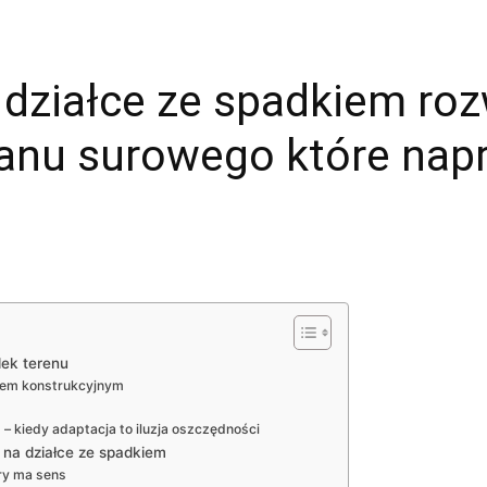
 działce ze spadkiem ro
tanu surowego które napr
ek terenu
mem konstrukcyjnym
– kiedy adaptacja to iluzja oszczędności
a działce ze spadkiem
ry ma sens