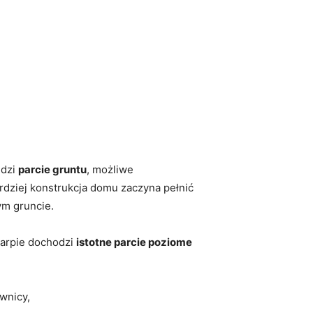
idzi
parcie gruntu
, możliwe
ardziej konstrukcja domu zaczyna pełnić
ym gruncie.
karpie dochodzi
istotne parcie poziome
iwnicy,