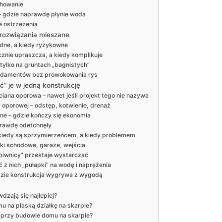
chowanie
– gdzie naprawdę płynie woda
e ostrzeżenia
i rozwiązania mieszane
dne, a kiedy ryzykowne
cznie upraszcza, a kiedy komplikuje
 tylko na gruntach „bagnistych”
fundamentów bez prowokowania rys
” je w jedną konstrukcję
ana oporowa – nawet jeśli projekt tego nie nazywa
y oporowej – odstęp, kotwienie, drenaż
ne – gdzie kończy się ekonomia
prawdę odetchnęły
 kiedy są sprzymierzeńcem, a kiedy problemem
tki schodowe, garaże, wejścia
 piwnicy” przestaje wystarczać
ć z nich „pułapki” na wodę i naprężenia
gdzie konstrukcja wygrywa z wygodą
zają się najlepiej?
 na płaską działkę na skarpie?
 przy budowie domu na skarpie?