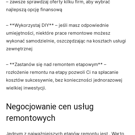
– ⁣zawsze sprawdzaj⁢ oferty kilku firm, ‌aby wybrać
najlepszą opcję ‍finansową ‌
– ⁢**Wykorzystaj DIY** – jeśli⁤ masz odpowiednie
umiejętności, niektóre ⁣prace remontowe możesz
wykonać samodzielnie, oszczędzając na kosztach ⁣usługi
zewnętrznej
– **Zastanów się nad remontem ⁤etapowym** –
rozłożenie​ remontu‌ na etapy pozwoli​ Ci ⁢na spłacanie
kosztów⁣ sukcesywnie, bez konieczności ⁣jednorazowej
wielkiej inwestycji.
Negocjowanie cen usług
remontowych
Jednym z najważniejszych​ etapów remontu jest . ⁢Warto