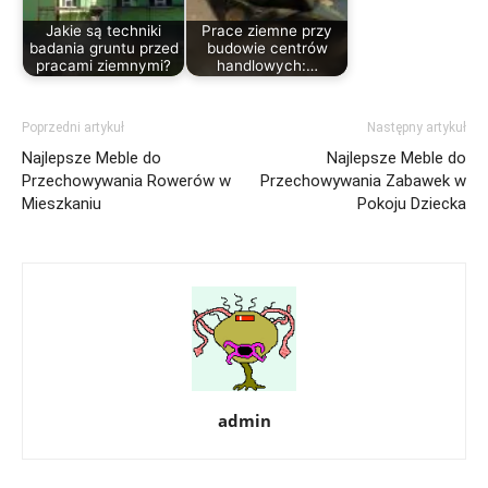
Jakie są techniki
Prace ziemne przy
badania gruntu przed
budowie centrów
pracami ziemnymi?
handlowych:…
Poprzedni artykuł
Następny artykuł
Najlepsze Meble do
Najlepsze Meble do
Przechowywania Rowerów w
Przechowywania Zabawek w
Mieszkaniu
Pokoju Dziecka
admin