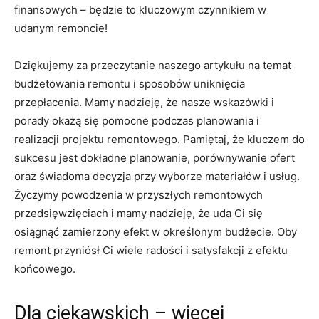
finansowych – będzie⁤ to⁢ kluczowym⁣ czynnikiem ‍w⁣
udanym ⁤remoncie!
Dziękujemy ⁢za przeczytanie⁤ naszego artykułu na temat
budżetowania ⁣remontu​ i ⁤sposobów ⁣uniknięcia
przepłacenia. ‌Mamy nadzieję, ‍że nasze wskazówki i
porady okażą się pomocne podczas planowania ⁣i
realizacji projektu remontowego. Pamiętaj, że ​kluczem do⁢
sukcesu jest​ dokładne planowanie, porównywanie​ ofert
‍oraz świadoma ⁤decyzja przy wyborze ⁤materiałów i usług.
Życzymy⁤ powodzenia w przyszłych remontowych​
przedsięwzięciach i mamy nadzieję, że uda Ci się
osiągnąć zamierzony efekt w określonym budżecie. Oby‍
remont ‍przyniósł⁢ Ci wiele⁤ radości i satysfakcji ‌z ‍efektu
końcowego.
Dla ciekawskich – więcej