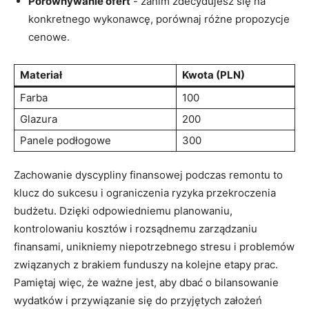
Porównywanie​ ofert
‍-⁢ zanim zdecydujesz się na
konkretnego wykonawcę, porównaj ‍różne propozycje
⁤cenowe.
Materiał
Kwota ⁤(PLN)
Farba
100
Glazura
200
Panele​ podłogowe
300
Zachowanie dyscypliny finansowej podczas remontu to
klucz do sukcesu i ograniczenia ryzyka przekroczenia‌
budżetu. Dzięki odpowiedniemu planowaniu,
⁣kontrolowaniu kosztów i rozsądnemu zarządzaniu
finansami, unikniemy niepotrzebnego ‍stresu i problemów
związanych z brakiem funduszy​ na ‌kolejne etapy⁢ prac.
Pamiętaj więc, ‍że ważne jest, aby dbać⁤ o bilansowanie
⁣wydatków i przywiązanie się ⁣do przyjętych​ założeń