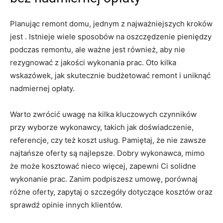
Planując remont domu, jednym ⁤z najważniejszych⁣ kroków‍
jest . Istnieje wiele⁢ sposobów na oszczędzenie pieniędzy
podczas remontu, ​ale ważne jest ⁣również, aby nie
rezygnować z jakości wykonania‍ prac.⁤ Oto kilka
wskazówek, jak skutecznie ‍budżetować remont⁢ i uniknąć⁣
nadmiernej opłaty.
Warto zwrócić uwagę na ⁤kilka kluczowych czynników
przy wyborze⁤ wykonawcy, ⁤takich jak doświadczenie,
referencje, czy też koszt usług. Pamiętaj, że nie zawsze
najtańsze oferty są najlepsze. Dobry​ wykonawca, ‌mimo
⁢że może kosztować ‍nieco ‍więcej, zapewni ⁢Ci solidne
wykonanie prac. Zanim ​podpiszesz umowę, porównaj
różne oferty, zapytaj‌ o szczegóły dotyczące⁤ kosztów ​oraz
sprawdź opinie innych klientów.