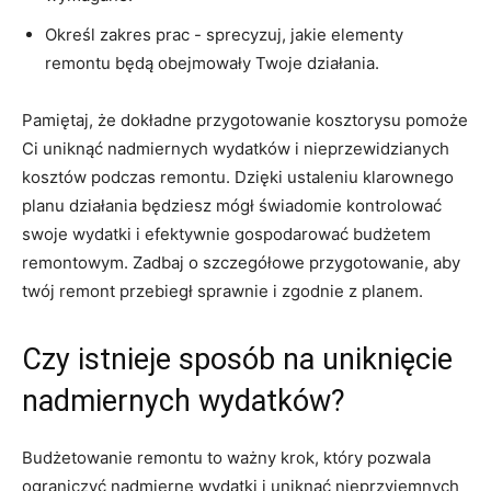
Określ zakres⁣ prac⁤ -​ sprecyzuj, jakie elementy
remontu będą obejmowały Twoje⁤ działania.
Pamiętaj, że dokładne przygotowanie kosztorysu pomoże
Ci uniknąć nadmiernych wydatków i ​nieprzewidzianych
kosztów podczas remontu. Dzięki ustaleniu klarownego
planu⁢ działania będziesz mógł świadomie kontrolować​
swoje wydatki i ⁢efektywnie gospodarować budżetem
remontowym. Zadbaj‌ o ⁢szczegółowe przygotowanie, aby
twój remont przebiegł sprawnie i zgodnie z​ planem.
Czy istnieje sposób ⁣na uniknięcie
⁢nadmiernych wydatków?
Budżetowanie ⁤remontu⁢ to ważny krok, który pozwala
ograniczyć⁢ nadmierne⁢ wydatki i​ uniknąć nieprzyjemnych‍