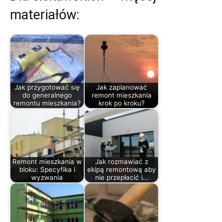
materiałów:
Jak przygotować się
Jak zaplanować
do generalnego
remont mieszkania
remontu mieszkania?
krok po kroku?
Remont mieszkania w
Jak rozmawiać z
bloku: Specyfika i
ekipą remontową aby
wyzwania
nie przepłacić i…