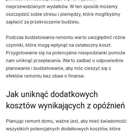
nieprzewidzianych wydatków. W ⁢ten sposób możemy⁢
oszczędzić​ sobie ‍stresu ‍i⁢ pieniędzy,⁣ które⁢ moglibyśmy‌
zapłacić za przekroczenie budżetu.
Podczas budżetowania remontu warto uwzględnić‍ różne
‍czynniki, ⁣które mogą wpłynąć na‍ ostateczny‌ koszt.
Przygotowanie się na potencjalne niespodzianki pomoże
nam uniknąć ​przepłacania. Warto zadbać o odpowiednie
⁣planowanie ​i budżetowanie, aby móc cieszyć się z
efektów remontu ⁢bez‌ obaw o⁤ finanse.
Jak ⁣uniknąć dodatkowych ​
kosztów ⁢wynikających z opóźnień
Planując remont domu, ważne jest, aby ⁣mieć ​świadomość⁢
wszystkich potencjalnych ‍dodatkowych‌ kosztów, które