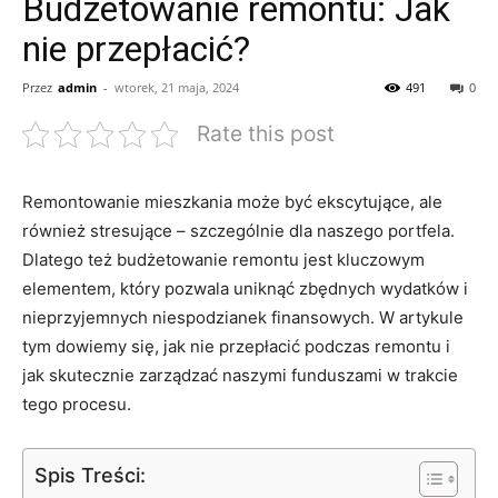
Budżetowanie remontu: Jak
nie przepłacić?
Przez
admin
-
wtorek, 21 maja, 2024
491
0
Rate this post
Remontowanie mieszkania może⁤ być ekscytujące, ale
również ‌stresujące – szczególnie dla naszego​ portfela.⁤
Dlatego też budżetowanie ⁣remontu jest kluczowym ​
elementem,‌ który pozwala uniknąć zbędnych wydatków i
nieprzyjemnych niespodzianek finansowych. ⁤W artykule
tym​ dowiemy ⁣się, ‍jak nie przepłacić ⁣podczas remontu i
jak skutecznie zarządzać naszymi funduszami w​ trakcie
⁤tego procesu.
Spis Treści: