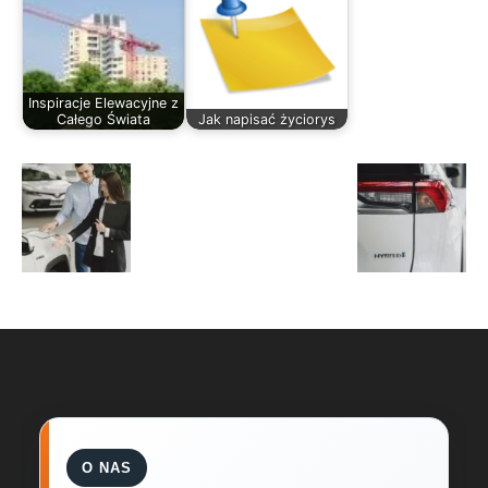
Inspiracje Elewacyjne z
Całego Świata
Jak napisać życiorys
O NAS