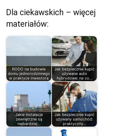
Dla ciekawskich – więcej
materiałów:
RODO na budowie
Jak bezpiecznie kupić
domu jednorodzinnego
używane auto
w praktyce inwestora
hybrydowe: na co…
Jakie instalacje
Jak bezpiecznie kupić
zewnętrzne są
używany samochód:
najbardziej…
praktyczny…