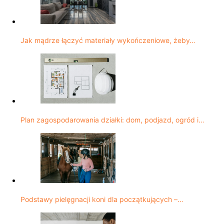
Jak mądrze łączyć materiały wykończeniowe, żeby…
Plan zagospodarowania działki: dom, podjazd, ogród i…
Podstawy pielęgnacji koni dla początkujących –…