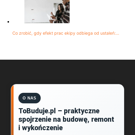
Co zrobić, gdy efekt prac ekipy odbiega od ustaleń:…
O NAS
ToBuduje.pl – praktyczne
spojrzenie na budowę, remont
i wykończenie